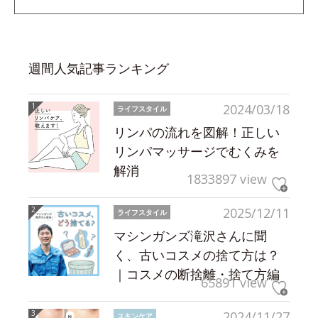
週間人気記事ランキング
2024/03/18
ライフスタイル
リンパの流れを図解！正しい
リンパマッサージでむくみを
解消
1833897 view
2025/12/11
ライフスタイル
マシンガンズ滝沢さんに聞
く、古いコスメの捨て方は？
｜コスメの断捨離・捨て方編
65891 view
2024/11/27
スキンケア