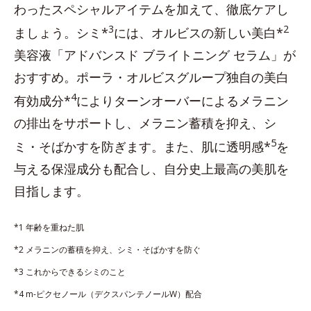
わったスペシャルアイテムを加えて、徹底ケアし
3
2
ましょう。シミ*
には、オルビスの新しい美白*
美容液「アドバンスド ブライトニング セラム」が
おすすめ。ポーラ・オルビスグループ独自の美白
4
有効成分*
によりターンオーバーによるメラニン
の排出をサポートし、メラニン蓄積を抑え、シ
5
ミ・そばかすを防ぎます。また、肌に透明感*
を
与える保湿成分も配合し、自分史上最高の美肌を
目指します。
*1 年齢を重ねた肌
*2 メラニンの蓄積を抑え、シミ・そばかすを防ぐ
*3 これからできるシミのこと
*4 m-ピクセノール（デクスパンテノールW）配合