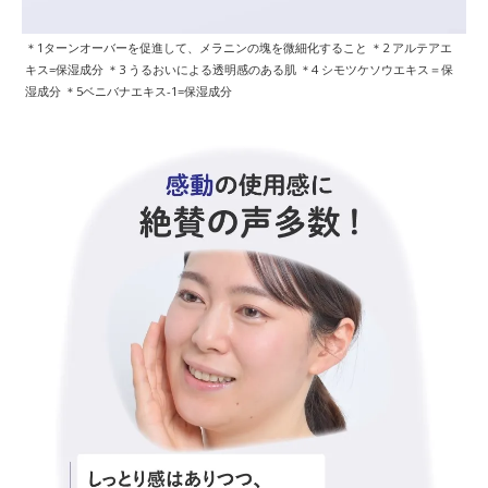
＊1ターンオーバーを促進して、メラニンの塊を微細化すること ＊2 アルテアエ
キス=保湿成分 ＊3 うるおいによる透明感のある肌 ＊4 シモツケソウエキス＝保
湿成分 ＊5ベニバナエキス-1=保湿成分