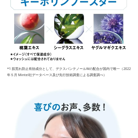
*1 肌荒れ防止有効成分として、デクスパンテノールWの配合が国内で唯一（2022
年５月 Mintel社データベース及び先行技術調査による調査調べ）