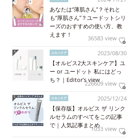
あなたは“薄肌さん”？それと
も“厚肌さん”？ユードットシリ
ーズのおすすめの使い方、教
えます！
36583 view
2023/08/30
スキンケア
【オルビス2大スキンケア】ユ
ー or ユードット 私にはどっ
ち？｜Editor’s view
226609 view
2025/12/24
スキンケア
【保存版】オルビス ザ リンク
ルセラムのすべてをこの記事
で｜人気記事まとめ
1033 view