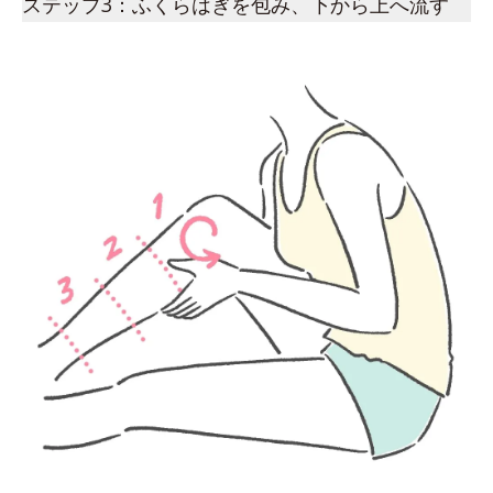
ステップ3：ふくらはぎを包み、下から上へ流す