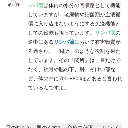
ンパ管
は体内の水分の回収路として機能
していますが、老廃物や細菌類が血液循
環に入り込まないようにする免疫機能と
しての役割も担っています。
リンパ管
の
途中にある
リンパ節
において有害物質が
ろ過され、「関所」のような役割を果た
しています。その「関所」は、首だけで
なく、鎖骨や脇の下、肘、そけい部な
ど、体の中に700〜800ほどあると言われ
ているんですよ。
足のむくみ、肌のくすみ、免疫力低下…。リンパ