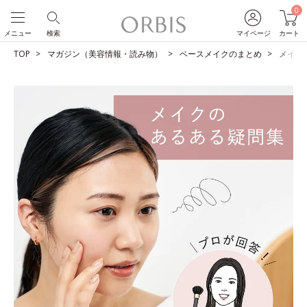
0
メニュー
検索
マイページ
カート
TOP
マガジン（美容情報・読み物）
ベースメイクのまとめ
メイク