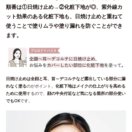
順番は①日焼け止め→②化粧下地が◎
。
紫外線カ
ット効果のある化粧下地も、日焼け止めと重ねて
使うことで塗りムラや塗り漏れを防ぐことができ
ます。
日焼け止めは全顔と耳、首～デコルテなど露出している部分に漏
れなく塗る
のがポイント。
化粧下地はメイクの仕上がりを高める
ために使用
するので、
顔の中央付近など気になる箇所の部分使い
でもOK
です。