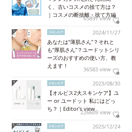
く、古いコスメの捨て方は？
｜コスメの断捨離・捨て方編
65891 view
2024/11/27
スキンケア
あなたは“薄肌さん”？それと
も“厚肌さん”？ユードットシリ
ーズのおすすめの使い方、教
えます！
36583 view
2023/08/30
スキンケア
【オルビス2大スキンケア】ユ
ー or ユードット 私にはどっ
ち？｜Editor’s view
226609 view
2025/12/24
スキンケア