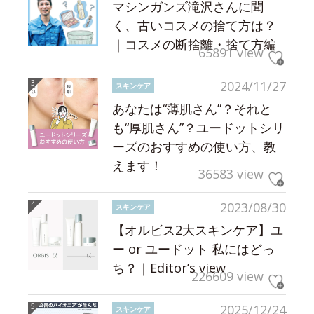
マシンガンズ滝沢さんに聞
く、古いコスメの捨て方は？
｜コスメの断捨離・捨て方編
65891 view
2024/11/27
スキンケア
あなたは“薄肌さん”？それと
も“厚肌さん”？ユードットシリ
ーズのおすすめの使い方、教
えます！
36583 view
2023/08/30
スキンケア
【オルビス2大スキンケア】ユ
ー or ユードット 私にはどっ
ち？｜Editor’s view
226609 view
2025/12/24
スキンケア