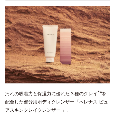
*4
汚れの吸着力と保湿力に優れた３種のクレイ
を
配合した部分用ボディクレンザー「
ヘレナス ピュ
アスキンクレイクレンザー
」。