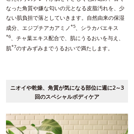
なった角質や嫌な匂いの元となる皮脂汚れを、少
ない肌負担で落としていきます。自然由来の保湿
*5
成分、エジプチアカアミノ
、シラカバエキス
*6
、チャ葉エキス配合で、肌にうるおいを与え、
*7
肌
のすみずみまでうるおいで満たします。
ニオイや乾燥、角質が気になる部位に週に2～3
回のスペシャルボディケア