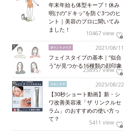
年末年始も体型キープ！休み
明けの“ドキッ”を防ぐ3つのヒ
ント｜美容のプロに聞いてみ
ました！
10467 view
2021/08/11
ポイントメイク
フェイスタイプの基本｜“似合
う”が見つかる16種類の顔印象
238957 view
2025/08/22
スキンケア
【30秒ショート動画】新・シ
ワ改善美容液「ザ リンクルセ
ラム」のおすすめの使い方っ
て？
5411 view