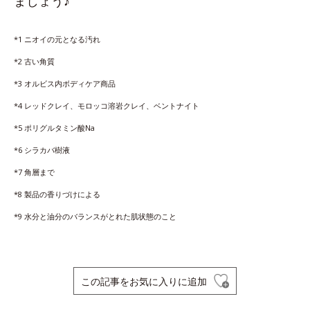
ましょう♪
*1 ニオイの元となる汚れ
*2 古い角質
*3 オルビス内ボディケア商品
*4 レッドクレイ、モロッコ溶岩クレイ、ベントナイト
*5 ポリグルタミン酸Na
*6 シラカバ樹液
*7 角層まで
*8 製品の香りづけによる
*9 水分と油分のバランスがとれた肌状態のこと
この記事をお気に入りに追加