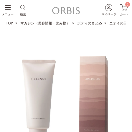
0
メニュー
検索
マイページ
カート
TOP
マガジン（美容情報・読み物）
ボディのまとめ
ニオイの元*