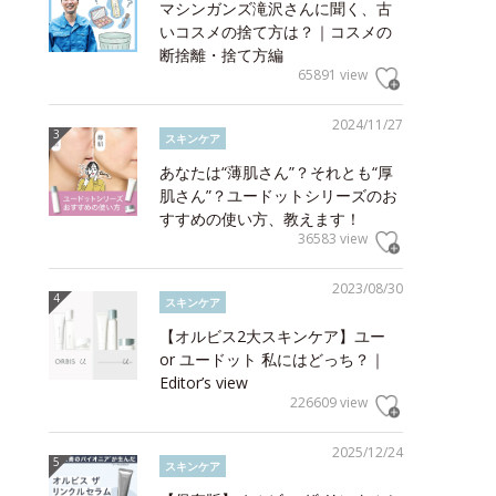
マシンガンズ滝沢さんに聞く、古
いコスメの捨て方は？｜コスメの
断捨離・捨て方編
65891 view
2024/11/27
スキンケア
あなたは“薄肌さん”？それとも“厚
肌さん”？ユードットシリーズのお
すすめの使い方、教えます！
36583 view
2023/08/30
スキンケア
【オルビス2大スキンケア】ユー
or ユードット 私にはどっち？｜
Editor’s view
226609 view
2025/12/24
スキンケア