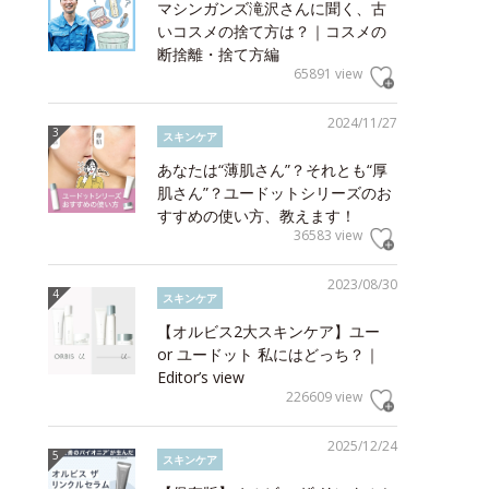
マシンガンズ滝沢さんに聞く、古
いコスメの捨て方は？｜コスメの
断捨離・捨て方編
65891 view
2024/11/27
スキンケア
あなたは“薄肌さん”？それとも“厚
肌さん”？ユードットシリーズのお
すすめの使い方、教えます！
36583 view
2023/08/30
スキンケア
【オルビス2大スキンケア】ユー
or ユードット 私にはどっち？｜
Editor’s view
226609 view
2025/12/24
スキンケア