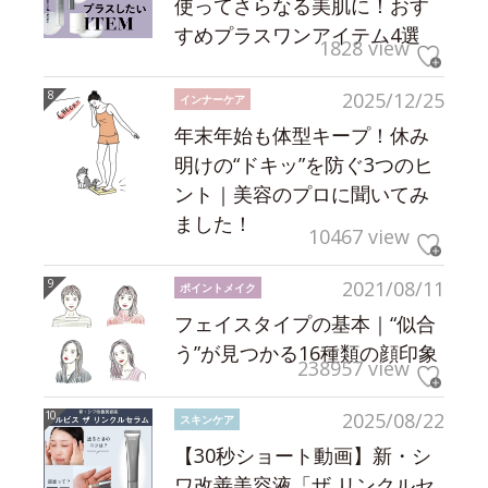
使ってさらなる美肌に！おす
すめプラスワンアイテム4選
1828 view
2025/12/25
インナーケア
年末年始も体型キープ！休み
明けの“ドキッ”を防ぐ3つのヒ
ント｜美容のプロに聞いてみ
ました！
10467 view
2021/08/11
ポイントメイク
フェイスタイプの基本｜“似合
う”が見つかる16種類の顔印象
238957 view
2025/08/22
スキンケア
【30秒ショート動画】新・シ
ワ改善美容液「ザ リンクルセ