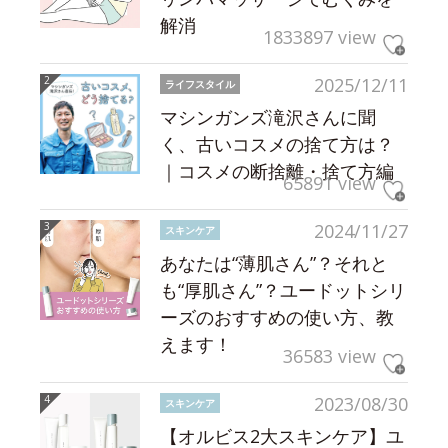
解消
1833897 view
2025/12/11
ライフスタイル
マシンガンズ滝沢さんに聞
く、古いコスメの捨て方は？
｜コスメの断捨離・捨て方編
65891 view
2024/11/27
スキンケア
あなたは“薄肌さん”？それと
も“厚肌さん”？ユードットシリ
ーズのおすすめの使い方、教
えます！
36583 view
2023/08/30
スキンケア
【オルビス2大スキンケア】ユ