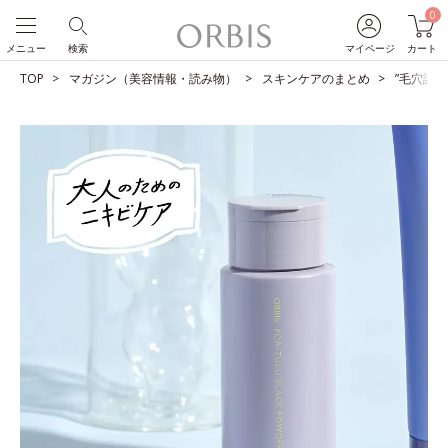
0
メニュー
検索
マイページ
カート
TOP
マガジン（美容情報・読み物）
スキンケアのまとめ
”毛穴詰