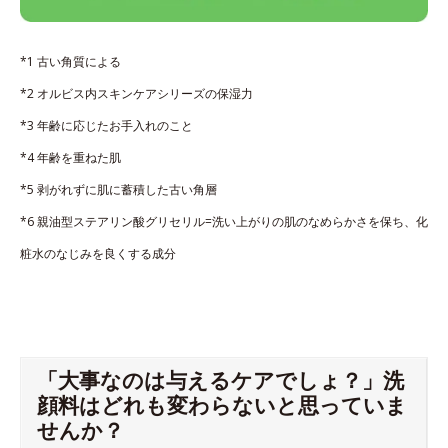
*1 古い角質による
*2 オルビス内スキンケアシリーズの保湿力
*3 年齢に応じたお手入れのこと
*4 年齢を重ねた肌
*5 剥がれずに肌に蓄積した古い角層
*6 親油型ステアリン酸グリセリル=洗い上がりの肌のなめらかさを保ち、化
粧水のなじみを良くする成分
「大事なのは与えるケアでしょ？」洗
顔料はどれも変わらないと思っていま
せんか？