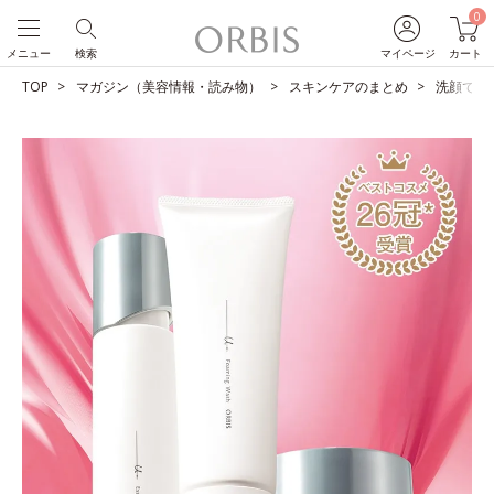
0
メニュー
検索
マイページ
カート
TOP
マガジン（美容情報・読み物）
スキンケアのまとめ
洗顔で肌