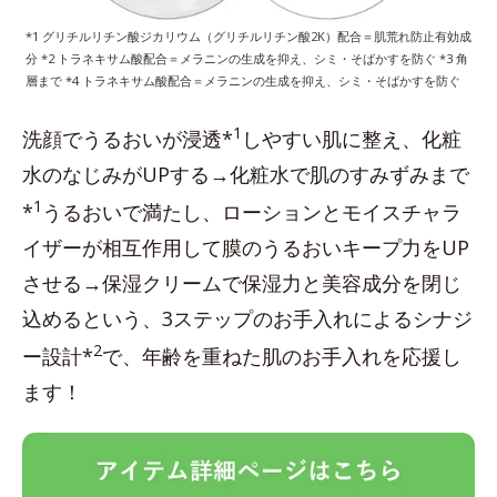
*1 グリチルリチン酸ジカリウム（グリチルリチン酸2K）配合＝肌荒れ防止有効成
分 *2 トラネキサム酸配合＝メラニンの生成を抑え、シミ・そばかすを防ぐ *3 角
層まで *4 トラネキサム酸配合＝メラニンの生成を抑え、シミ・そばかすを防ぐ
1
洗顔でうるおいが浸透*
しやすい肌に整え、化粧
水のなじみがUPする→化粧水で肌のすみずみまで
1
*
うるおいで満たし、ローションとモイスチャラ
イザーが相互作用して膜のうるおいキープ力をUP
させる→保湿クリームで保湿力と美容成分を閉じ
込めるという、3ステップのお手入れによるシナジ
2
ー設計*
で、年齢を重ねた肌のお手入れを応援し
ます！