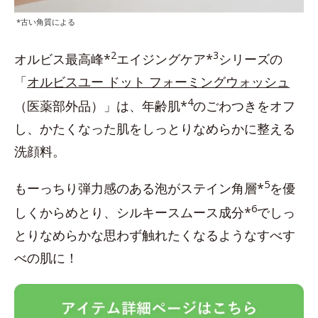
*古い角質による
2
3
オルビス最高峰*
エイジングケア*
シリーズの
「
オルビスユー ドット フォーミングウォッシュ
4
（医薬部外品）」は、年齢肌*
のごわつきをオフ
し、かたくなった肌をしっとりなめらかに整える
洗顔料。
5
もーっちり弾力感のある泡がステイン角層*
を優
6
しくからめとり、シルキースムース成分*
でしっ
とりなめらかな思わず触れたくなるようなすべす
べの肌に！