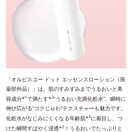
「オルビスユー ドット エッセンスローション（医
薬部外品）」は、肌のすみずみまでうるおいと美
1
2
容成分*
で満たす*
“うるおい充満化粧水”。瞬時に
伸び広がる“コクじゅわ”テクスチャーも魅力です。
3
化粧水がなじみにくくなる年齢肌*
に着目し、つ
2
けた瞬間すばやく浸透*
！うるおいでたっぷりと