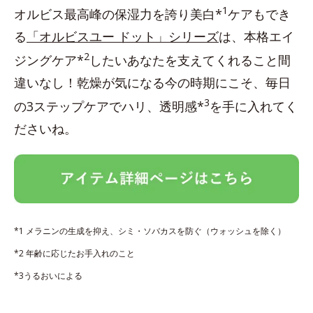
1
オルビス最高峰の保湿力を誇り美白*
ケアもでき
る
「オルビスユー ドット」シリーズ
は、本格エイ
2
ジングケア*
したいあなたを支えてくれること間
違いなし！乾燥が気になる今の時期にこそ、毎日
3
の3ステップケアでハリ、透明感*
を手に入れてく
ださいね。
*1 メラニンの生成を抑え、シミ・ソバカスを防ぐ（ウォッシュを除く）
*2 年齢に応じたお手入れのこと
*3うるおいによる