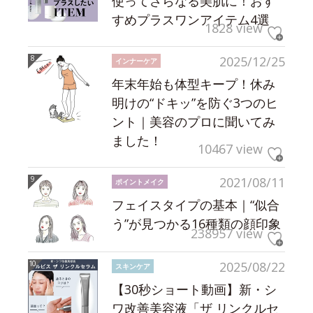
使ってさらなる美肌に！おす
すめプラスワンアイテム4選
1828 view
2025/12/25
インナーケア
年末年始も体型キープ！休み
明けの“ドキッ”を防ぐ3つのヒ
ント｜美容のプロに聞いてみ
ました！
10467 view
2021/08/11
ポイントメイク
フェイスタイプの基本｜“似合
う”が見つかる16種類の顔印象
238957 view
2025/08/22
スキンケア
【30秒ショート動画】新・シ
ワ改善美容液「ザ リンクルセ