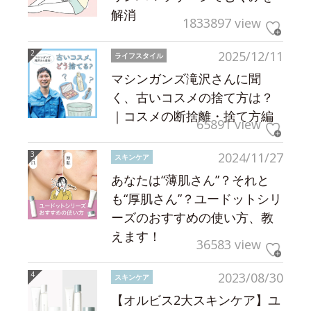
解消
1833897 view
2025/12/11
ライフスタイル
マシンガンズ滝沢さんに聞
く、古いコスメの捨て方は？
｜コスメの断捨離・捨て方編
65891 view
2024/11/27
スキンケア
あなたは“薄肌さん”？それと
も“厚肌さん”？ユードットシリ
ーズのおすすめの使い方、教
えます！
36583 view
2023/08/30
スキンケア
【オルビス2大スキンケア】ユ