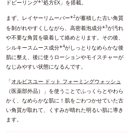
1
ドピーリング*
処方EX」を搭載。
2
まず、レイヤーリムーバー*
が蓄積した古い角質
3
を剝がれやすくしながら、高密着泡成分*
が汚れ
や不要な角質を吸着して絡めとります。その後、
4
シルキースムース成分*
がしっとりなめらかな後
肌に整え、後に使うローションやモイスチャーが
なじみやすい状態になるんです。
「
オルビスユー ドット フォーミングウォッシュ
（医薬部外品）」を使うことでふっくらとやわら
かく、なめらかな肌に！肌をごわつかせていた古
い角質が取れて、くすみが晴れた明るい肌に導き
ます。