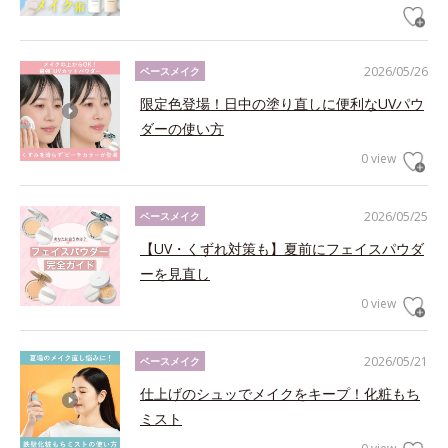
2026/05/26
ベースメイク
限定色登場！日中の塗り直しに便利なUVパウ
ダーの使い方
0 view
2026/05/25
ベースメイク
【UV・くずれ対策も】夏前にフェイスパウダ
ーを見直し
0 view
2026/05/21
ベースメイク
仕上げのシュッでメイクをキープ！化粧もち
ミスト