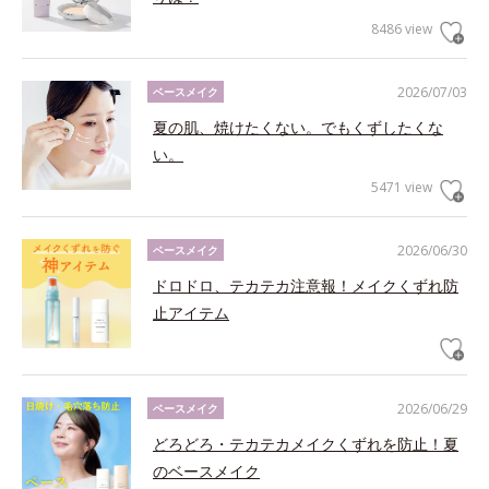
8486 view
2026/07/03
ベースメイク
夏の肌、焼けたくない。でもくずしたくな
い。
5471 view
2026/06/30
ベースメイク
ドロドロ、テカテカ注意報！メイクくずれ防
止アイテム
2026/06/29
ベースメイク
どろどろ・テカテカメイクくずれを防止！夏
のベースメイク