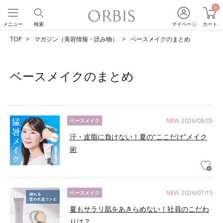
0
メニュー
検索
マイページ
カート
TOP
マガジン（美容情報・読み物）
ベースメイクのまとめ
ベースメイクのまとめ
NEW
2026/08/05
ベースメイク
汗・皮脂に負けない！夏の“ここだけ”メイク
術
NEW
2026/07/15
ベースメイク
夏もサラリ肌をあきらめない！社員のこだわ
りは？