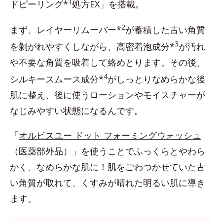
1
ドピーリング*
処方EX」を搭載。
2
まず、レイヤーリムーバー*
が蓄積した古い角質
3
を剝がれやすくしながら、高密着泡成分*
が汚れ
や不要な角質を吸着して絡めとります。その後、
4
シルキースムース成分*
がしっとりなめらかな後
肌に整え、後に使うローションやモイスチャーが
なじみやすい状態になるんです。
「
オルビスユー ドット フォーミングウォッシュ
（医薬部外品）」を使うことでふっくらとやわら
かく、なめらかな肌に！肌をごわつかせていた古
い角質が取れて、くすみが晴れた明るい肌に導き
ます。