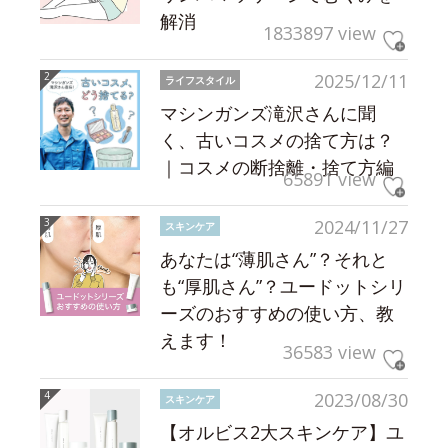
解消
1833897 view
2025/12/11
ライフスタイル
マシンガンズ滝沢さんに聞
く、古いコスメの捨て方は？
｜コスメの断捨離・捨て方編
65891 view
2024/11/27
スキンケア
あなたは“薄肌さん”？それと
も“厚肌さん”？ユードットシリ
ーズのおすすめの使い方、教
えます！
36583 view
2023/08/30
スキンケア
【オルビス2大スキンケア】ユ