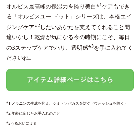
1
オルビス最高峰の保湿力を誇り美白*
ケアもでき
る
「オルビスユー ドット」シリーズ
は、本格エイ
2
ジングケア*
したいあなたを支えてくれること間
違いなし！乾燥が気になる今の時期にこそ、毎日
3
の3ステップケアでハリ、透明感*
を手に入れてく
ださいね。
*1 メラニンの生成を抑え、シミ・ソバカスを防ぐ（ウォッシュを除く）
*2 年齢に応じたお手入れのこと
*3うるおいによる