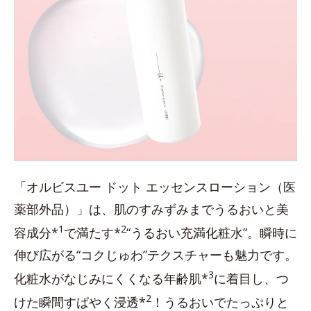
「オルビスユー ドット エッセンスローション（医
薬部外品）」は、肌のすみずみまでうるおいと美
1
2
容成分*
で満たす*
“うるおい充満化粧水”。瞬時に
伸び広がる“コクじゅわ”テクスチャーも魅力です。
3
化粧水がなじみにくくなる年齢肌*
に着目し、つ
2
けた瞬間すばやく浸透*
！うるおいでたっぷりと