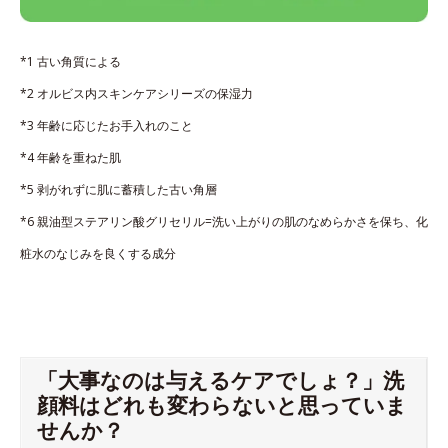
*1 古い角質による
*2 オルビス内スキンケアシリーズの保湿力
*3 年齢に応じたお手入れのこと
*4 年齢を重ねた肌
*5 剥がれずに肌に蓄積した古い角層
*6 親油型ステアリン酸グリセリル=洗い上がりの肌のなめらかさを保ち、化
粧水のなじみを良くする成分
「大事なのは与えるケアでしょ？」洗
顔料はどれも変わらないと思っていま
せんか？