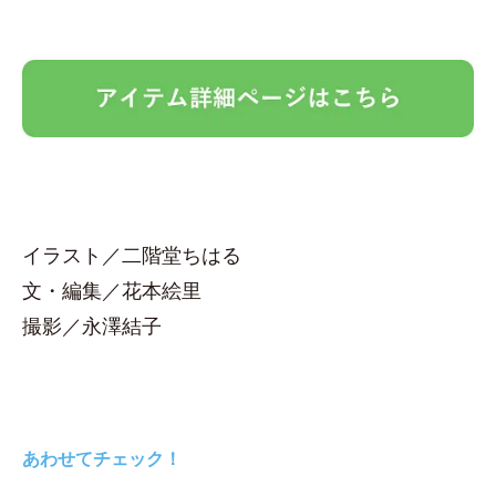
イラスト／二階堂ちはる
文・編集／花本絵里
撮影／永澤結子
あわせてチェック！