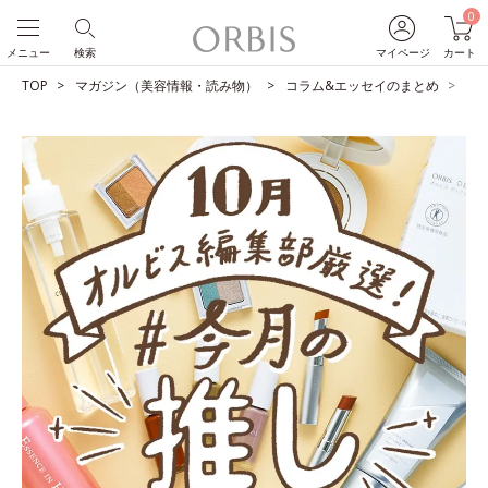
0
メニュー
検索
マイページ
カート
TOP
マガジン（美容情報・読み物）
コラム&エッセイのまとめ
O