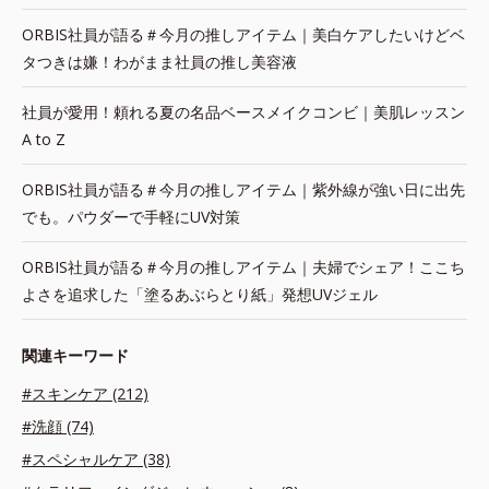
ORBIS社員が語る＃今月の推しアイテム｜美白ケアしたいけどベ
タつきは嫌！わがまま社員の推し美容液
社員が愛用！頼れる夏の名品ベースメイクコンビ｜美肌レッスン
A to Z
ORBIS社員が語る＃今月の推しアイテム｜紫外線が強い日に出先
でも。パウダーで手軽にUV対策
ORBIS社員が語る＃今月の推しアイテム｜夫婦でシェア！ここち
よさを追求した「塗るあぶらとり紙」発想UVジェル
関連キーワード
#スキンケア (212)
#洗顔 (74)
#スペシャルケア (38)