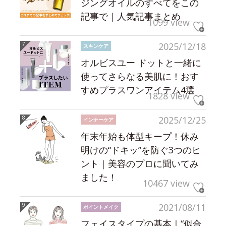
ジングオイルのすべてをこの
記事で｜人気記事まとめ
1099 view
2025/12/18
スキンケア
オルビスユー ドットと一緒に
使ってさらなる美肌に！おす
すめプラスワンアイテム4選
1828 view
2025/12/25
インナーケア
年末年始も体型キープ！休み
明けの“ドキッ”を防ぐ3つのヒ
ント｜美容のプロに聞いてみ
ました！
10467 view
2021/08/11
ポイントメイク
フェイスタイプの基本｜“似合