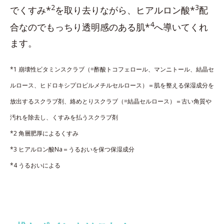
2
3
でくすみ*
を取り去りながら、ヒアルロン酸*
配
4
合なのでもっちり透明感のある肌*
へ導いてくれ
ます。
*1 崩壊性ビタミンスクラブ（=酢酸トコフェロール、マンニトール、結晶セ
ルロース、ヒドロキシプロピルメチルセルロース）＝肌を整える保湿成分を
放出するスクラブ剤、絡めとりスクラブ（=結晶セルロース）＝古い角質や
汚れを除去し、くすみを払うスクラブ剤
*2 角層肥厚によるくすみ
*3 ヒアルロン酸Na＝うるおいを保つ保湿成分
*4 うるおいによる