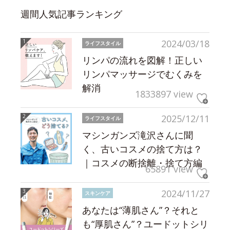
週間人気記事ランキング
2024/03/18
ライフスタイル
リンパの流れを図解！正しい
リンパマッサージでむくみを
解消
1833897 view
2025/12/11
ライフスタイル
マシンガンズ滝沢さんに聞
く、古いコスメの捨て方は？
｜コスメの断捨離・捨て方編
65891 view
2024/11/27
スキンケア
あなたは“薄肌さん”？それと
も“厚肌さん”？ユードットシリ