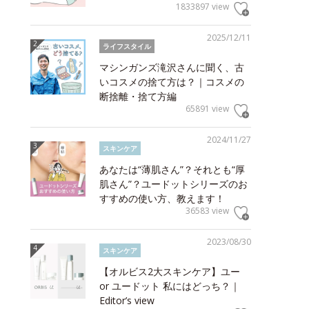
1833897 view
2025/12/11
ライフスタイル
マシンガンズ滝沢さんに聞く、古
いコスメの捨て方は？｜コスメの
断捨離・捨て方編
65891 view
2024/11/27
スキンケア
あなたは“薄肌さん”？それとも“厚
肌さん”？ユードットシリーズのお
すすめの使い方、教えます！
36583 view
2023/08/30
スキンケア
【オルビス2大スキンケア】ユー
or ユードット 私にはどっち？｜
Editor’s view