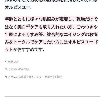
オルビスユー
、
年齢とともに様々な肌悩みが定着し、乾燥だけで
3
はなく美白*
ケアも取り入れたい方、
ごわつきや
年齢によるくすみ等、複合的なエイジングのお悩
みをトータルでケアしたい
方
には
オルビスユー ド
ット
がおすすめです。
*1 乾燥など
*2 うるおいのある肌
*3 メラニンの生成を抑え、シミ・そばかすを防ぐ