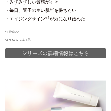
・みずみずしい質感がすき
2
・毎日、調子の良い肌*
を保ちたい
1
・エイジングサイン*
が気になり始めた
*1 乾燥など
*2 うるおいのある肌