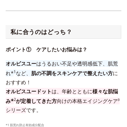
私に合うのはどっち？
ポイント① ケアしたいお悩みは？
オルビスユー
はうるおい不足や透明感低下、肌荒
1
れ*
など、
肌の不調をスキンケアで整えたい方
に
おすすめ！
オルビスユードット
は、年齢とともに
様々な肌悩
2
み*
が定着してきた方
向けの本格エイジングケア³
シリーズ
です。
*1 肌荒れ防止有効成分配合