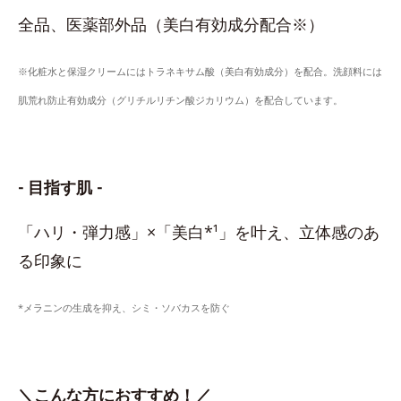
全品、医薬部外品（美白有効成分配合※）
※化粧水と保湿クリームにはトラネキサム酸（美白有効成分）を配合。洗顔料には
肌荒れ防止有効成分（グリチルリチン酸ジカリウム）を配合しています。
- 目指す肌 -
「ハリ・弾力感」×「美白*¹」を叶え、立体感のあ
る印象に
*メラニンの生成を抑え、シミ・ソバカスを防ぐ
＼こんな方におすすめ！／