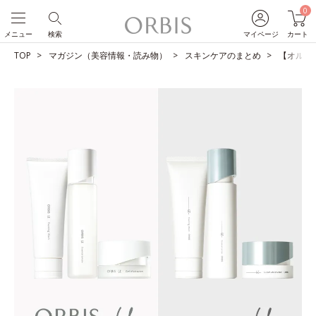
0
メニュー
検索
マイページ
カート
TOP
マガジン（美容情報・読み物）
スキンケアのまとめ
【オルビス