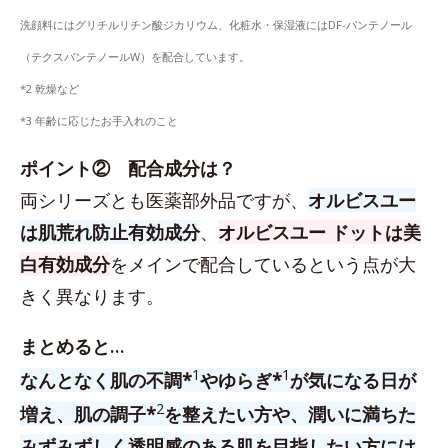
洗顔料にはグリチルリチン酸ジカリウム、化粧水・保湿液にはDF-パンテノール
（テクスパンテノールW）を配合しています。
*2 乾燥など
*3 年齢に応じたお手入れのこと
ポイント② 配合成分は？
両シリーズとも医薬部外品ですが、
オルビスユー
は肌荒れ防止有効成分
、
オルビスユー ドットは美
白有効成分
をメインで配合しているという点が大
きく異なります。
まとめると…
1
1
なんとなく肌の不調*
やゆらぎ*
が気になる日が
2
増え、肌の調子*
を整えたい方や、潤いに満ちた
みずみずしく透明感のある肌を目指したい方には