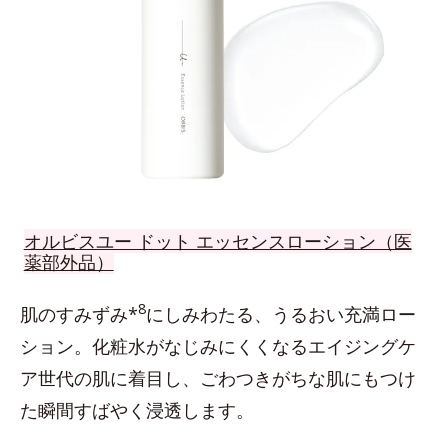
オルビスユー ドット エッセンスローション（医
薬部外品）
8
肌のすみずみ*
にしみわたる、うるおい充満ロー
ション。化粧水がなじみにくくなるエイジングケ
ア世代の肌に着目し、ごわつきがちな肌にもつけ
た瞬間すばやく浸透します。