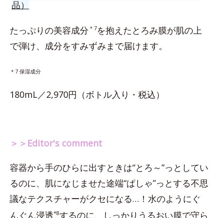
品）
たっぷりの美容成分
＊7
を抱えたとろみ膜が肌の上
で弾け、成分をすみずみまで届けます。
＊7 保湿成分
180mL／2,970円（ボトル入り・税込）
＞＞Editor's comment
容器から手のひらに出すときは“とろ～”っとしてい
るのに、肌になじませた途端“ぱしゃ”っとする不思
議なテクスチャーがクセになる…！水のようにぐ
んぐん浸透
*8
するのに、しっかりうるおい膜で守ら