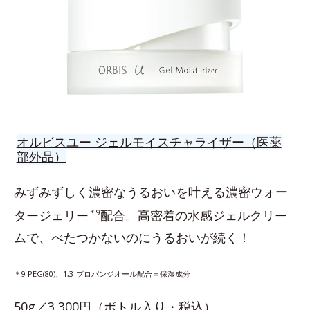
オルビスユー ジェルモイスチャライザー（医薬
部外品）
みずみずしく濃密なうるおいを叶える濃密ウォー
タージェリー
＊9
配合。高密着の水感ジェルクリー
ムで、べたつかないのにうるおいが続く！
＊9 PEG(80)、1,3-プロパンジオール配合＝保湿成分
50g／3,300円（ボトル入り・税込）