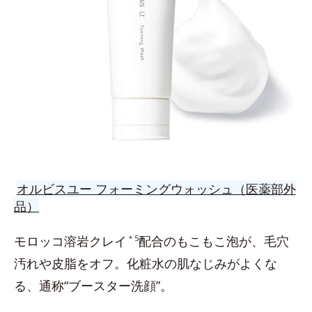
オルビスユー フォーミングウォッシュ（医薬部外
品）
モロッコ溶岩クレイ
＊5
配合のもこもこ泡が、毛穴
汚れや皮脂をオフ。化粧水の肌なじみがよくな
る、通称“ブースター洗顔”。