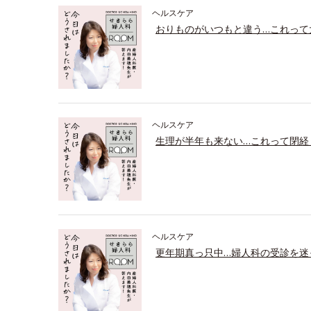
ヘルスケア
おりものがいつもと違う…これって
ヘルスケア
生理が半年も来ない…これって閉経
ヘルスケア
更年期真っ只中…婦人科の受診を迷