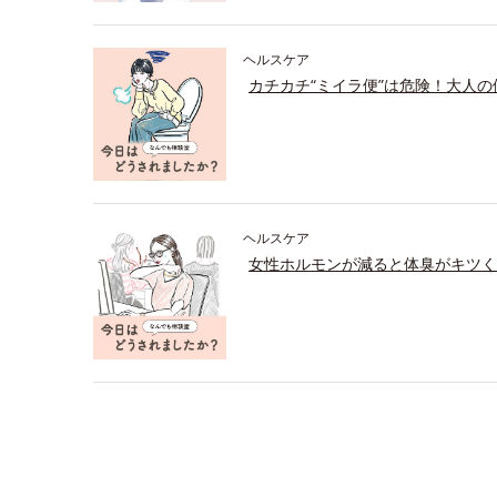
ヘルスケア
カチカチ“ミイラ便”は危険！大人
ヘルスケア
女性ホルモンが減ると体臭がキツく