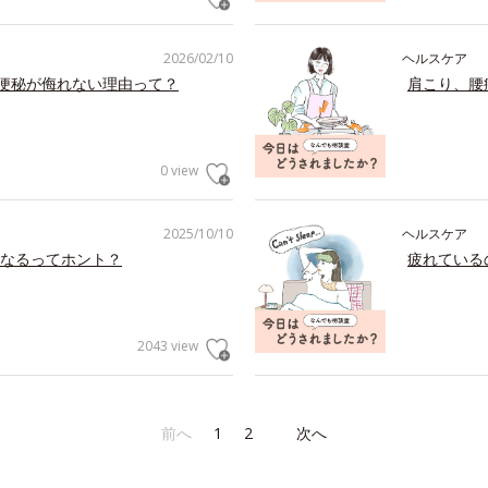
2026/02/10
ヘルスケア
の便秘が侮れない理由って？
肩こり、腰
0 view
2025/10/10
ヘルスケア
なるってホント？
疲れている
2043 view
前へ
1
2
次へ