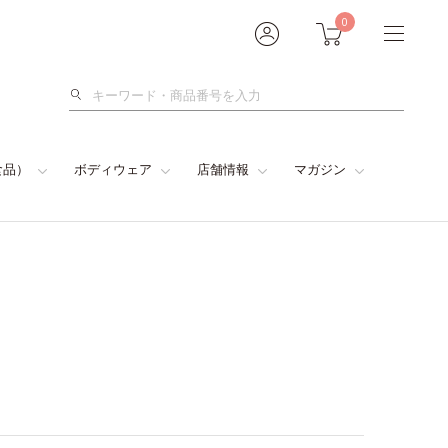
0
検
索
食品）
ボディウェア
店舗情報
マガジン