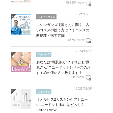
1833897 view
2025/12/11
ライフスタイル
マシンガンズ滝沢さんに聞く、古
いコスメの捨て方は？｜コスメの
断捨離・捨て方編
65891 view
2024/11/27
スキンケア
あなたは“薄肌さん”？それとも“厚
肌さん”？ユードットシリーズのお
すすめの使い方、教えます！
36583 view
2023/08/30
スキンケア
【オルビス2大スキンケア】ユー
or ユードット 私にはどっち？｜
Editor’s view