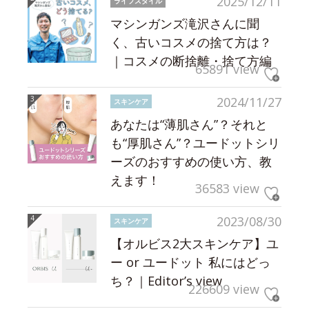
2025/12/11
ライフスタイル
マシンガンズ滝沢さんに聞
く、古いコスメの捨て方は？
｜コスメの断捨離・捨て方編
65891 view
2024/11/27
スキンケア
あなたは“薄肌さん”？それと
も“厚肌さん”？ユードットシリ
ーズのおすすめの使い方、教
えます！
36583 view
2023/08/30
スキンケア
【オルビス2大スキンケア】ユ
ー or ユードット 私にはどっ
ち？｜Editor’s view
226609 view