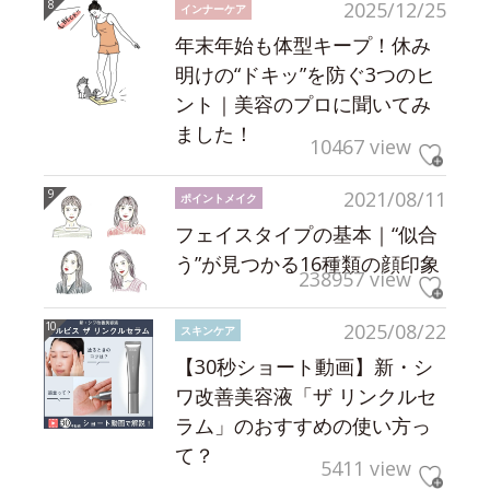
2025/12/25
インナーケア
年末年始も体型キープ！休み
明けの“ドキッ”を防ぐ3つのヒ
ント｜美容のプロに聞いてみ
ました！
10467 view
2021/08/11
ポイントメイク
フェイスタイプの基本｜“似合
う”が見つかる16種類の顔印象
238957 view
2025/08/22
スキンケア
【30秒ショート動画】新・シ
ワ改善美容液「ザ リンクルセ
ラム」のおすすめの使い方っ
て？
5411 view