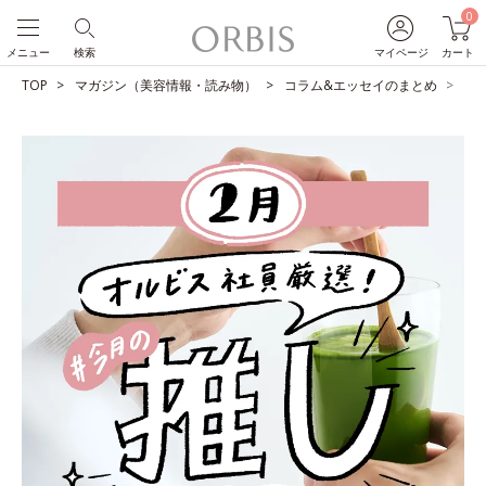
0
メニュー
検索
マイページ
カート
TOP
マガジン（美容情報・読み物）
コラム&エッセイのまとめ
O