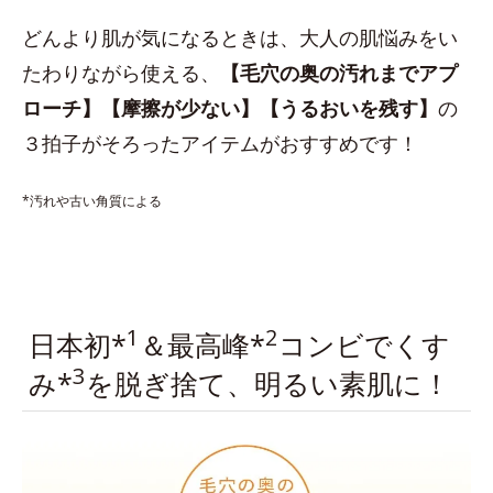
どんより肌が気になるときは、大人の肌悩みをい
たわりながら使える、
【毛穴の奥の汚れまでアプ
ローチ】【摩擦が少ない】【うるおいを残す】
の
３拍子がそろったアイテムがおすすめです！
*汚れや古い角質による
1
2
日本初*
＆最高峰*
コンビでくす
3
み*
を脱ぎ捨て、明るい素肌に！