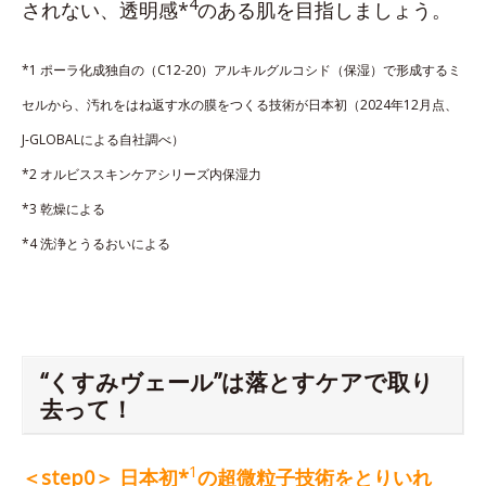
4
されない、透明感*
のある肌を目指しましょう。
*1 ポーラ化成独自の（C12-20）アルキルグルコシド（保湿）で形成するミ
セルから、汚れをはね返す水の膜をつくる技術が日本初（2024年12月点、
J-GLOBALによる自社調べ）
*2 オルビススキンケアシリーズ内保湿力
*3 乾燥による
*4 洗浄とうるおいによる
“くすみヴェール”は落とすケアで取り
去って！
1
＜step0＞ 日本初*
の超微粒子技術をとりいれ