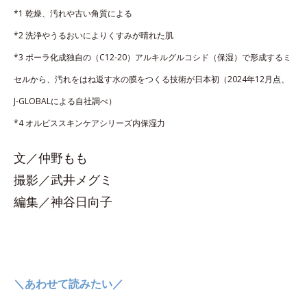
*1 乾燥、汚れや古い角質による
*2 洗浄やうるおいによりくすみが晴れた肌
*3 ポーラ化成独自の（C12-20）アルキルグルコシド（保湿）で形成するミ
セルから、汚れをはね返す水の膜をつくる技術が日本初（2024年12月点、
J-GLOBALによる自社調べ）
*4 オルビススキンケアシリーズ内保湿力
文／仲野もも
撮影／武井メグミ
編集／神谷日向子
＼あわせて読みたい／