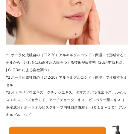
*1 ポーラ化成独自の（C12-20）アルキルグルコシド（保湿）で形成するミ
セルから、汚れをはね返す水の膜をつくる技術が日本初（2024年12月点、
J-GLOBALによる自社調べ）
*2 ポーラ化成独自の（C12-20）アルキルグルコシド（保湿）で形成するミ
セル
*3 オトギリソウエキス、クチナシエキス、ダマスクバラ花エキス、ルイボ
スエキス、ユズセラミド、アーチチョークエキス、ビルべリー葉エキス（=
保湿成分）ポーラオルビスグループ内独自超微粒子＝(Ｃ１２－２０）アル
キルグルコシド