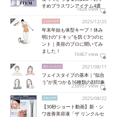
すめプラスワンアイテム4選
1828 view
2025/12/25
インナーケア
年末年始も体型キープ！休み
明けの“ドキッ”を防ぐ3つのヒ
ント｜美容のプロに聞いてみ
ました！
10467 view
2021/08/11
ポイントメイク
フェイスタイプの基本｜“似合
う”が見つかる16種類の顔印象
238957 view
2025/08/22
スキンケア
【30秒ショート動画】新・シ
ワ改善美容液「ザ リンクルセ