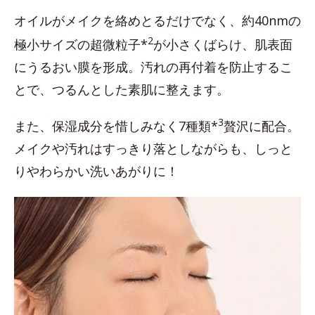
オイルがメイクを絡めとるだけでなく、約40nmの
2
極小サイズの超微粒子*
が小さくばらけ、肌表面
にうるおい膜を形成。汚れの再付着を防止するこ
とで、つるんとした素肌に整えます。
3
また、保湿成分を惜しみなく7種類*
贅沢に配合。
メイクや汚れはすっきり落としながらも、しっと
りやわらかい洗いあがりに！