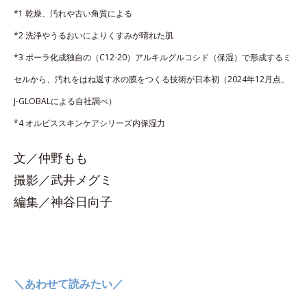
*1 乾燥、汚れや古い角質による
*2 洗浄やうるおいによりくすみが晴れた肌
*3 ポーラ化成独自の（C12-20）アルキルグルコシド（保湿）で形成するミ
セルから、汚れをはね返す水の膜をつくる技術が日本初（2024年12月点、
J-GLOBALによる自社調べ）
*4 オルビススキンケアシリーズ内保湿力
文／仲野もも
撮影／武井メグミ
編集／神谷日向子
＼あわせて読みたい／