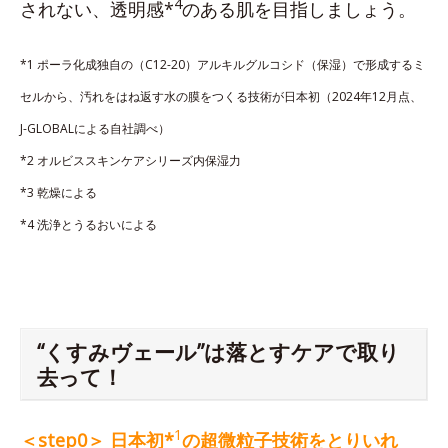
4
されない、透明感*
のある肌を目指しましょう。
*1 ポーラ化成独自の（C12-20）アルキルグルコシド（保湿）で形成するミ
セルから、汚れをはね返す水の膜をつくる技術が日本初（2024年12月点、
J-GLOBALによる自社調べ）
*2 オルビススキンケアシリーズ内保湿力
*3 乾燥による
*4 洗浄とうるおいによる
“くすみヴェール”は落とすケアで取り
去って！
1
＜step0＞ 日本初*
の超微粒子技術をとりいれ