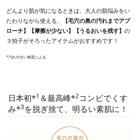
どんより肌が気になるときは、大人の肌悩みをい
たわりながら使える、
【毛穴の奥の汚れまでアプ
ローチ】【摩擦が少ない】【うるおいを残す】
の
３拍子がそろったアイテムがおすすめです！
*汚れや古い角質による
1
2
日本初*
＆最高峰*
コンビでくす
3
み*
を脱ぎ捨て、明るい素肌に！