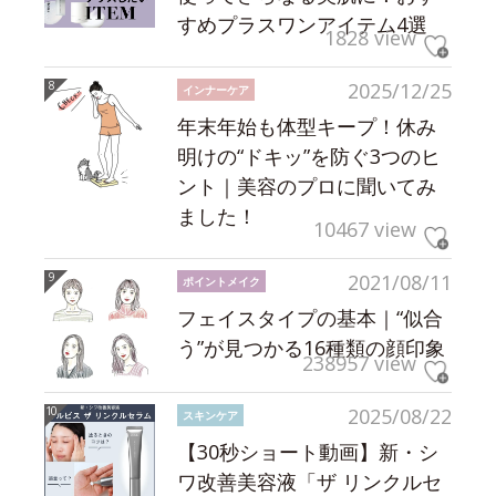
すめプラスワンアイテム4選
1828 view
2025/12/25
インナーケア
年末年始も体型キープ！休み
明けの“ドキッ”を防ぐ3つのヒ
ント｜美容のプロに聞いてみ
ました！
10467 view
2021/08/11
ポイントメイク
フェイスタイプの基本｜“似合
う”が見つかる16種類の顔印象
238957 view
2025/08/22
スキンケア
【30秒ショート動画】新・シ
ワ改善美容液「ザ リンクルセ