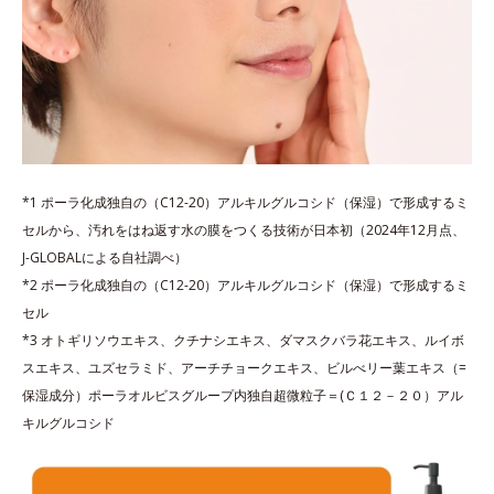
*1 ポーラ化成独自の（C12-20）アルキルグルコシド（保湿）で形成するミ
セルから、汚れをはね返す水の膜をつくる技術が日本初（2024年12月点、
J-GLOBALによる自社調べ）
*2 ポーラ化成独自の（C12-20）アルキルグルコシド（保湿）で形成するミ
セル
*3 オトギリソウエキス、クチナシエキス、ダマスクバラ花エキス、ルイボ
スエキス、ユズセラミド、アーチチョークエキス、ビルべリー葉エキス（=
保湿成分）ポーラオルビスグループ内独自超微粒子＝(Ｃ１２－２０）アル
キルグルコシド