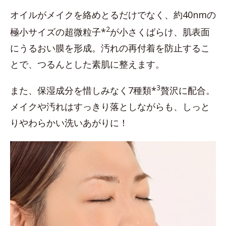
オイルがメイクを絡めとるだけでなく、約40nmの
2
極小サイズの超微粒子*
が小さくばらけ、肌表面
にうるおい膜を形成。汚れの再付着を防止するこ
とで、つるんとした素肌に整えます。
3
また、保湿成分を惜しみなく7種類*
贅沢に配合。
メイクや汚れはすっきり落としながらも、しっと
りやわらかい洗いあがりに！