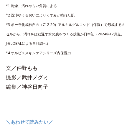
*1 乾燥、汚れや古い角質による
*2 洗浄やうるおいによりくすみが晴れた肌
*3 ポーラ化成独自の（C12-20）アルキルグルコシド（保湿）で形成するミ
セルから、汚れをはね返す水の膜をつくる技術が日本初（2024年12月点、
J-GLOBALによる自社調べ）
*4 オルビススキンケアシリーズ内保湿力
文／仲野もも
撮影／武井メグミ
編集／神谷日向子
＼あわせて読みたい／