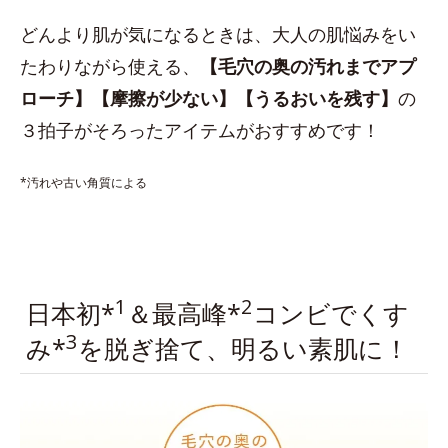
どんより肌が気になるときは、大人の肌悩みをい
たわりながら使える、
【毛穴の奥の汚れまでアプ
ローチ】【摩擦が少ない】【うるおいを残す】
の
３拍子がそろったアイテムがおすすめです！
*汚れや古い角質による
1
2
日本初*
＆最高峰*
コンビでくす
3
み*
を脱ぎ捨て、明るい素肌に！