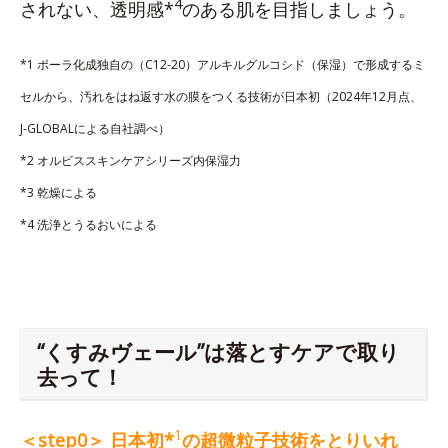
4
されない、透明感*
のある肌を目指しましょう。
*1 ポーラ化成独自の（C12-20）アルキルグルコシド（保湿）で形成するミ
セルから、汚れをはね返す水の膜をつくる技術が日本初（2024年12月点、
J-GLOBALによる自社調べ）
*2 オルビススキンケアシリーズ内保湿力
*3 乾燥による
*4 洗浄とうるおいによる
“くすみヴェール”は落とすケアで取り
去って！
1
＜step0＞ 日本初*
の超微粒子技術をとりいれ