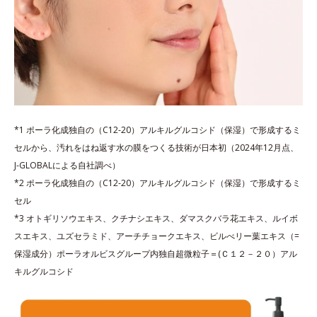
*1 ポーラ化成独自の（C12-20）アルキルグルコシド（保湿）で形成するミ
セルから、汚れをはね返す水の膜をつくる技術が日本初（2024年12月点、
J-GLOBALによる自社調べ）
*2 ポーラ化成独自の（C12-20）アルキルグルコシド（保湿）で形成するミ
セル
*3 オトギリソウエキス、クチナシエキス、ダマスクバラ花エキス、ルイボ
スエキス、ユズセラミド、アーチチョークエキス、ビルべリー葉エキス（=
保湿成分）ポーラオルビスグループ内独自超微粒子＝(Ｃ１２－２０）アル
キルグルコシド