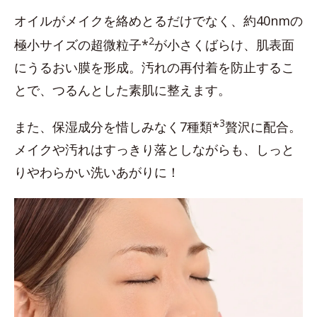
オイルがメイクを絡めとるだけでなく、約40nmの
2
極小サイズの超微粒子*
が小さくばらけ、肌表面
にうるおい膜を形成。汚れの再付着を防止するこ
とで、つるんとした素肌に整えます。
3
また、保湿成分を惜しみなく7種類*
贅沢に配合。
メイクや汚れはすっきり落としながらも、しっと
りやわらかい洗いあがりに！