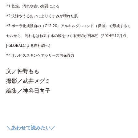
*1 乾燥、汚れや古い角質による
*2 洗浄やうるおいによりくすみが晴れた肌
*3 ポーラ化成独自の（C12-20）アルキルグルコシド（保湿）で形成するミ
セルから、汚れをはね返す水の膜をつくる技術が日本初（2024年12月点、
J-GLOBALによる自社調べ）
*4 オルビススキンケアシリーズ内保湿力
文／仲野もも
撮影／武井メグミ
編集／神谷日向子
＼あわせて読みたい／