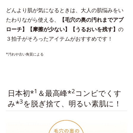
どんより肌が気になるときは、大人の肌悩みをい
たわりながら使える、
【毛穴の奥の汚れまでアプ
ローチ】【摩擦が少ない】【うるおいを残す】
の
３拍子がそろったアイテムがおすすめです！
*汚れや古い角質による
1
2
日本初*
＆最高峰*
コンビでくす
3
み*
を脱ぎ捨て、明るい素肌に！