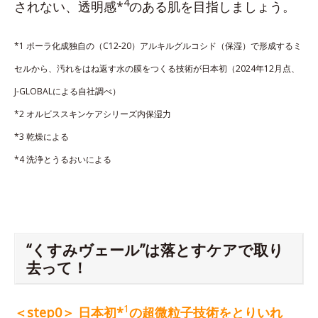
4
されない、透明感*
のある肌を目指しましょう。
*1 ポーラ化成独自の（C12-20）アルキルグルコシド（保湿）で形成するミ
セルから、汚れをはね返す水の膜をつくる技術が日本初（2024年12月点、
J-GLOBALによる自社調べ）
*2 オルビススキンケアシリーズ内保湿力
*3 乾燥による
*4 洗浄とうるおいによる
“くすみヴェール”は落とすケアで取り
去って！
1
＜step0＞ 日本初*
の超微粒子技術をとりいれ