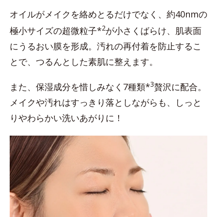
オイルがメイクを絡めとるだけでなく、約40nmの
2
極小サイズの超微粒子*
が小さくばらけ、肌表面
にうるおい膜を形成。汚れの再付着を防止するこ
とで、つるんとした素肌に整えます。
3
また、保湿成分を惜しみなく7種類*
贅沢に配合。
メイクや汚れはすっきり落としながらも、しっと
りやわらかい洗いあがりに！