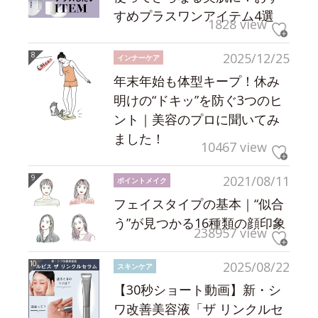
すめプラスワンアイテム4選
1828 view
2025/12/25
インナーケア
年末年始も体型キープ！休み
明けの“ドキッ”を防ぐ3つのヒ
ント｜美容のプロに聞いてみ
ました！
10467 view
2021/08/11
ポイントメイク
フェイスタイプの基本｜“似合
う”が見つかる16種類の顔印象
238957 view
2025/08/22
スキンケア
【30秒ショート動画】新・シ
ワ改善美容液「ザ リンクルセ