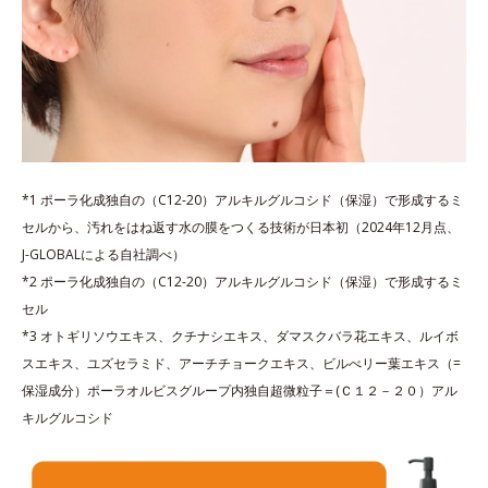
*1 ポーラ化成独自の（C12-20）アルキルグルコシド（保湿）で形成するミ
セルから、汚れをはね返す水の膜をつくる技術が日本初（2024年12月点、
J-GLOBALによる自社調べ）
*2 ポーラ化成独自の（C12-20）アルキルグルコシド（保湿）で形成するミ
セル
*3 オトギリソウエキス、クチナシエキス、ダマスクバラ花エキス、ルイボ
スエキス、ユズセラミド、アーチチョークエキス、ビルべリー葉エキス（=
保湿成分）ポーラオルビスグループ内独自超微粒子＝(Ｃ１２－２０）アル
キルグルコシド