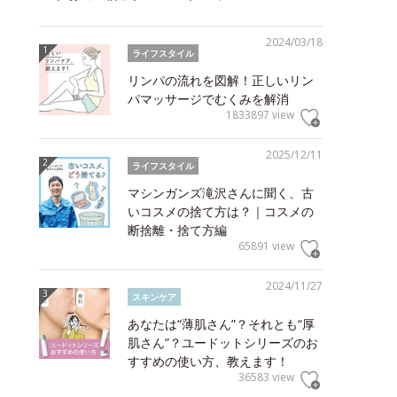
2024/03/18
ライフスタイル
リンパの流れを図解！正しいリン
パマッサージでむくみを解消
1833897 view
2025/12/11
ライフスタイル
マシンガンズ滝沢さんに聞く、古
いコスメの捨て方は？｜コスメの
断捨離・捨て方編
65891 view
2024/11/27
スキンケア
あなたは“薄肌さん”？それとも“厚
肌さん”？ユードットシリーズのお
すすめの使い方、教えます！
36583 view