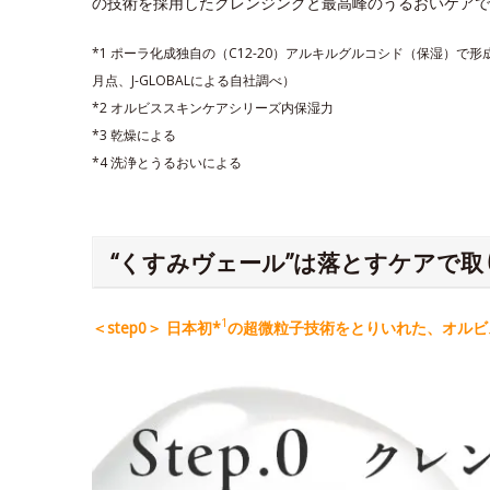
の技術を採用したクレンジングと最高峰のうるおいケアで
*1 ポーラ化成独自の（C12-20）アルキルグルコシド（保湿）で
月点、J-GLOBALによる自社調べ）
*2 オルビススキンケアシリーズ内保湿力
*3 乾燥による
*4 洗浄とうるおいによる
“くすみヴェール”は落とすケアで取
1
＜step0＞ 日本初*
の超微粒子技術をとりいれた、オルビス