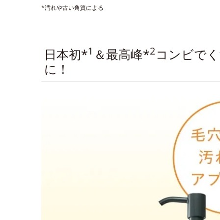
*汚れや古い角質による
1
2
日本初*
＆最高峰*
コンビでく
に！