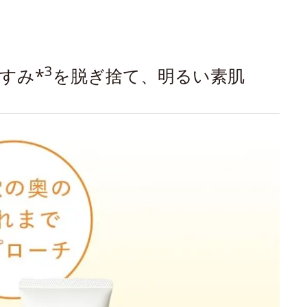
3
すみ*
を脱ぎ捨て、明るい素肌