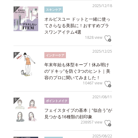
2025/12/18
スキンケア
オルビスユー ドットと一緒に使っ
てさらなる美肌に！おすすめプラ
スワンアイテム4選
1828 view
2025/12/25
インナーケア
年末年始も体型キープ！休み明け
の“ドキッ”を防ぐ3つのヒント｜美
容のプロに聞いてみました！
10467 view
2021/08/11
ポイントメイク
フェイスタイプの基本｜“似合う”が
見つかる16種類の顔印象
238957 view
2025/08/22