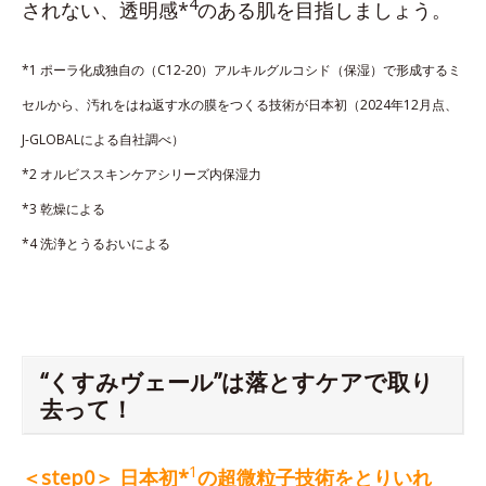
4
されない、透明感*
のある肌を目指しましょう。
*1 ポーラ化成独自の（C12-20）アルキルグルコシド（保湿）で形成するミ
セルから、汚れをはね返す水の膜をつくる技術が日本初（2024年12月点、
J-GLOBALによる自社調べ）
*2 オルビススキンケアシリーズ内保湿力
*3 乾燥による
*4 洗浄とうるおいによる
“くすみヴェール”は落とすケアで取り
去って！
1
＜step0＞ 日本初*
の超微粒子技術をとりいれ