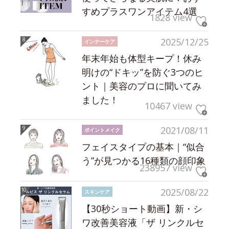
すめプラスワンアイテム4選
1828 view
2025/12/25
インナーケア
年末年始も体型キープ！休み
明けの“ドキッ”を防ぐ3つのヒ
ント｜美容のプロに聞いてみ
ました！
10467 view
2021/08/11
ポイントメイク
フェイスタイプの基本｜“似合
う”が見つかる16種類の顔印象
238957 view
2025/08/22
スキンケア
【30秒ショート動画】新・シ
ワ改善美容液「ザ リンクルセ