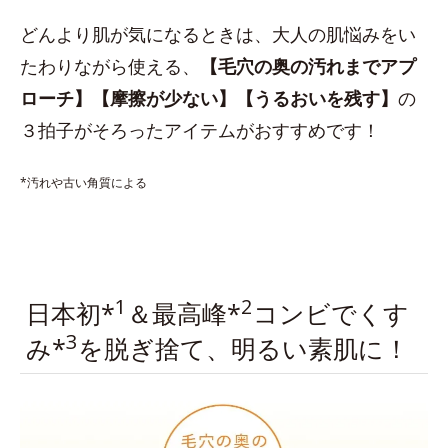
どんより肌が気になるときは、大人の肌悩みをい
たわりながら使える、
【毛穴の奥の汚れまでアプ
ローチ】【摩擦が少ない】【うるおいを残す】
の
３拍子がそろったアイテムがおすすめです！
*汚れや古い角質による
1
2
日本初*
＆最高峰*
コンビでくす
3
み*
を脱ぎ捨て、明るい素肌に！