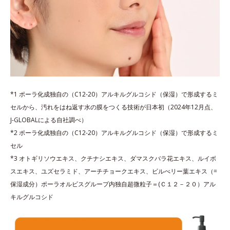
*1 ポーラ化成独自の（C12-20）アルキルグルコシド（保湿）で形成するミ
セルから、汚れをはね返す水の膜をつくる技術が日本初（2024年12月点、
J-GLOBALによる自社調べ）
*2 ポーラ化成独自の（C12-20）アルキルグルコシド（保湿）で形成するミ
セル
*3 オトギリソウエキス、クチナシエキス、ダマスクバラ花エキス、ルイボ
スエキス、ユズセラミド、アーチチョークエキス、ビルべリー葉エキス（=
保湿成分）ポーラオルビスグループ内独自超微粒子＝(Ｃ１２－２０）アル
キルグルコシド