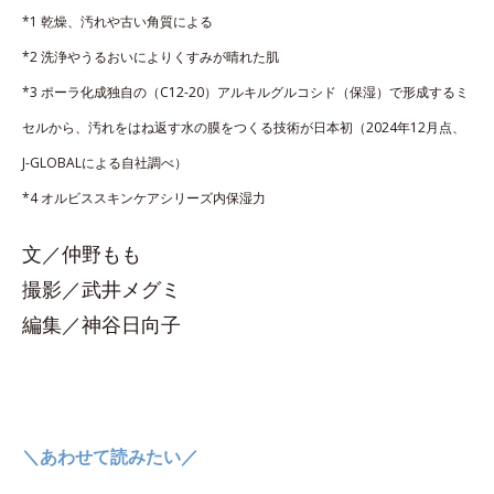
*1 乾燥、汚れや古い角質による
*2 洗浄やうるおいによりくすみが晴れた肌
*3 ポーラ化成独自の（C12-20）アルキルグルコシド（保湿）で形成するミ
セルから、汚れをはね返す水の膜をつくる技術が日本初（2024年12月点、
J-GLOBALによる自社調べ）
*4 オルビススキンケアシリーズ内保湿力
文／仲野もも
撮影／武井メグミ
編集／神谷日向子
＼あわせて読みたい／