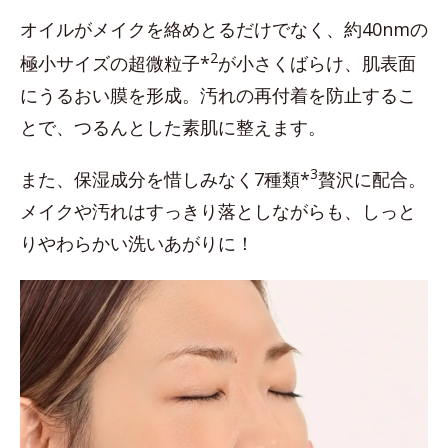
オイルがメイクを絡めとるだけでなく、約40nmの
2
極小サイズの超微粒子*
が小さくばらけ、肌表面
にうるおい膜を形成。汚れの再付着を防止するこ
とで、つるんとした素肌に整えます。
3
また、保湿成分を惜しみなく7種類*
贅沢に配合。
メイクや汚れはすっきり落としながらも、しっと
りやわらかい洗いあがりに！