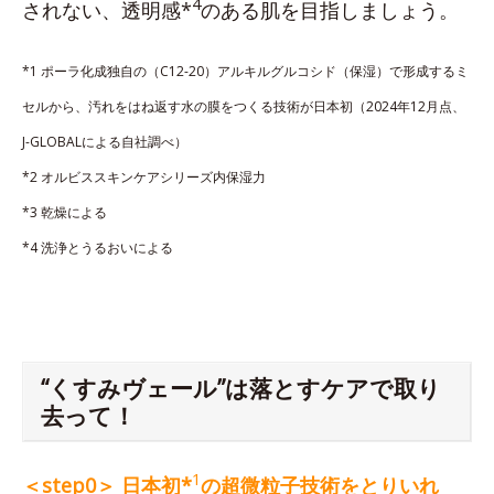
4
されない、透明感*
のある肌を目指しましょう。
*1 ポーラ化成独自の（C12-20）アルキルグルコシド（保湿）で形成するミ
セルから、汚れをはね返す水の膜をつくる技術が日本初（2024年12月点、
J-GLOBALによる自社調べ）
*2 オルビススキンケアシリーズ内保湿力
*3 乾燥による
*4 洗浄とうるおいによる
“くすみヴェール”は落とすケアで取り
去って！
1
＜step0＞ 日本初*
の超微粒子技術をとりいれ