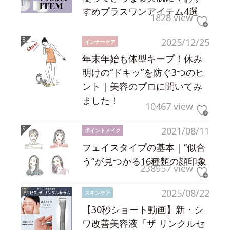
すめプラスワンアイテム4選
1828 view
2025/12/25
インナーケア
年末年始も体型キープ！休み
明けの“ドキッ”を防ぐ3つのヒ
ント｜美容のプロに聞いてみ
ました！
10467 view
2021/08/11
ポイントメイク
フェイスタイプの基本｜“似合
う”が見つかる16種類の顔印象
238957 view
2025/08/22
スキンケア
【30秒ショート動画】新・シ
ワ改善美容液「ザ リンクルセ