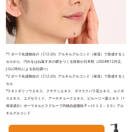
*1 ポーラ化成独自の（C12-20）アルキルグルコシド（保湿）で形成するミ
セルから、汚れをはね返す水の膜をつくる技術が日本初（2024年12月点、
J-GLOBALによる自社調べ）
*2 ポーラ化成独自の（C12-20）アルキルグルコシド（保湿）で形成するミ
セル
*3 オトギリソウエキス、クチナシエキス、ダマスクバラ花エキス、ルイボ
スエキス、ユズセラミド、アーチチョークエキス、ビルべリー葉エキス（=
保湿成分）ポーラオルビスグループ内独自超微粒子＝(Ｃ１２－２０）アル
キルグルコシド