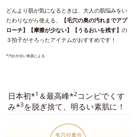
どんより肌が気になるときは、大人の肌悩みをい
たわりながら使える、
【毛穴の奥の汚れまでアプ
ローチ】【摩擦が少ない】【うるおいを残す】
の
３拍子がそろったアイテムがおすすめです！
*汚れや古い角質による
1
2
日本初*
＆最高峰*
コンビでくす
3
み*
を脱ぎ捨て、明るい素肌に！