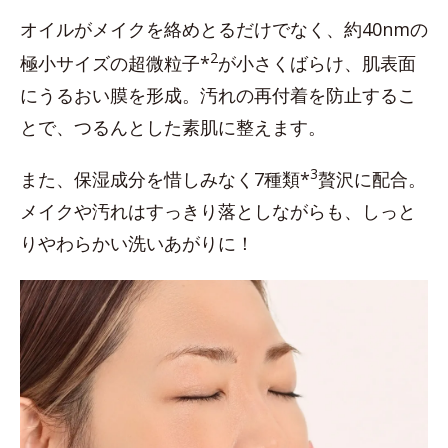
オイルがメイクを絡めとるだけでなく、約40nmの
2
極小サイズの超微粒子*
が小さくばらけ、肌表面
にうるおい膜を形成。汚れの再付着を防止するこ
とで、つるんとした素肌に整えます。
3
また、保湿成分を惜しみなく7種類*
贅沢に配合。
メイクや汚れはすっきり落としながらも、しっと
りやわらかい洗いあがりに！