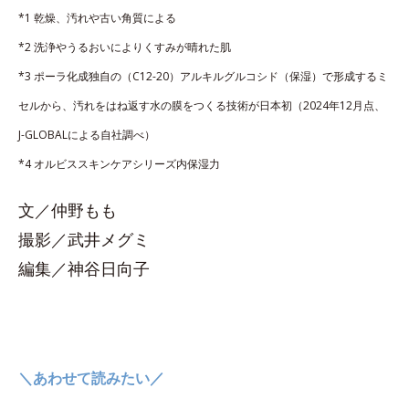
*1 乾燥、汚れや古い角質による
*2 洗浄やうるおいによりくすみが晴れた肌
*3 ポーラ化成独自の（C12-20）アルキルグルコシド（保湿）で形成するミ
セルから、汚れをはね返す水の膜をつくる技術が日本初（2024年12月点、
J-GLOBALによる自社調べ）
*4 オルビススキンケアシリーズ内保湿力
文／仲野もも
撮影／武井メグミ
編集／神谷日向子
＼あわせて読みたい／