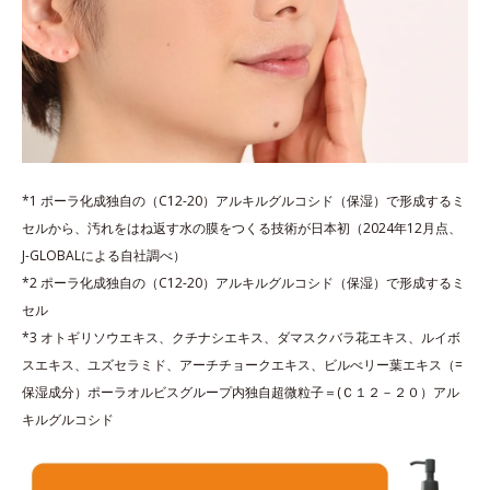
*1 ポーラ化成独自の（C12-20）アルキルグルコシド（保湿）で形成するミ
セルから、汚れをはね返す水の膜をつくる技術が日本初（2024年12月点、
J-GLOBALによる自社調べ）
*2 ポーラ化成独自の（C12-20）アルキルグルコシド（保湿）で形成するミ
セル
*3 オトギリソウエキス、クチナシエキス、ダマスクバラ花エキス、ルイボ
スエキス、ユズセラミド、アーチチョークエキス、ビルべリー葉エキス（=
保湿成分）ポーラオルビスグループ内独自超微粒子＝(Ｃ１２－２０）アル
キルグルコシド