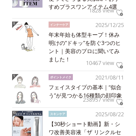
すめプラスワンアイテム4選
1828 view
2025/12/25
インナーケア
年末年始も体型キープ！休み
明けの“ドキッ”を防ぐ3つのヒ
ント｜美容のプロに聞いてみ
ました！
10467 view
2021/08/11
ポイントメイク
フェイスタイプの基本｜“似合
う”が見つかる16種類の顔印象
238957 view
2025/08/22
スキンケア
【30秒ショート動画】新・シ
ワ改善美容液「ザ リンクルセ