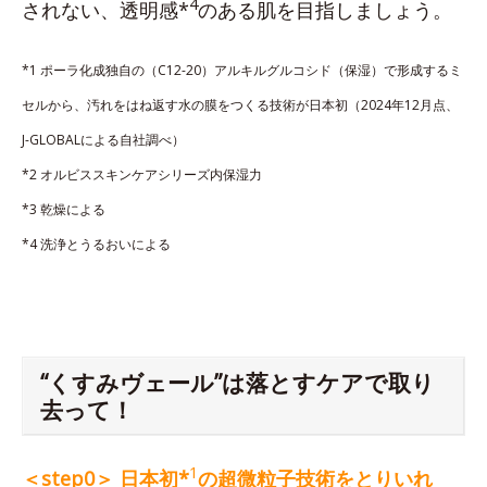
4
されない、透明感*
のある肌を目指しましょう。
*1 ポーラ化成独自の（C12-20）アルキルグルコシド（保湿）で形成するミ
セルから、汚れをはね返す水の膜をつくる技術が日本初（2024年12月点、
J-GLOBALによる自社調べ）
*2 オルビススキンケアシリーズ内保湿力
*3 乾燥による
*4 洗浄とうるおいによる
“くすみヴェール”は落とすケアで取り
去って！
1
＜step0＞ 日本初*
の超微粒子技術をとりいれ