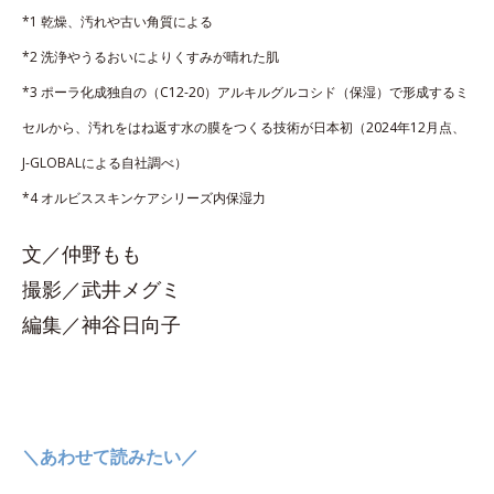
*1 乾燥、汚れや古い角質による
*2 洗浄やうるおいによりくすみが晴れた肌
*3 ポーラ化成独自の（C12-20）アルキルグルコシド（保湿）で形成するミ
セルから、汚れをはね返す水の膜をつくる技術が日本初（2024年12月点、
J-GLOBALによる自社調べ）
*4 オルビススキンケアシリーズ内保湿力
文／仲野もも
撮影／武井メグミ
編集／神谷日向子
＼あわせて読みたい／