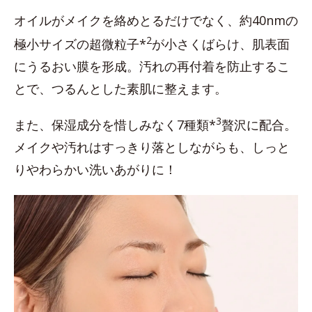
オイルがメイクを絡めとるだけでなく、約40nmの
2
極小サイズの超微粒子*
が小さくばらけ、肌表面
にうるおい膜を形成。汚れの再付着を防止するこ
とで、つるんとした素肌に整えます。
3
また、保湿成分を惜しみなく7種類*
贅沢に配合。
メイクや汚れはすっきり落としながらも、しっと
りやわらかい洗いあがりに！