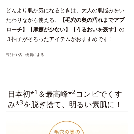
どんより肌が気になるときは、大人の肌悩みをい
たわりながら使える、
【毛穴の奥の汚れまでアプ
ローチ】【摩擦が少ない】【うるおいを残す】
の
３拍子がそろったアイテムがおすすめです！
*汚れや古い角質による
1
2
日本初*
＆最高峰*
コンビでくす
3
み*
を脱ぎ捨て、明るい素肌に！