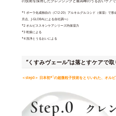
の技術を採用したクレンジングと最高峰のうるおいケアで
*1 ポーラ化成独自の（C12-20）アルキルグルコシド（保湿）で
月点、J-GLOBALによる自社調べ）
*2 オルビススキンケアシリーズ内保湿力
*3 乾燥による
*4 洗浄とうるおいによる
“くすみヴェール”は落とすケアで取
1
＜step0＞ 日本初*
の超微粒子技術をとりいれた、オルビス