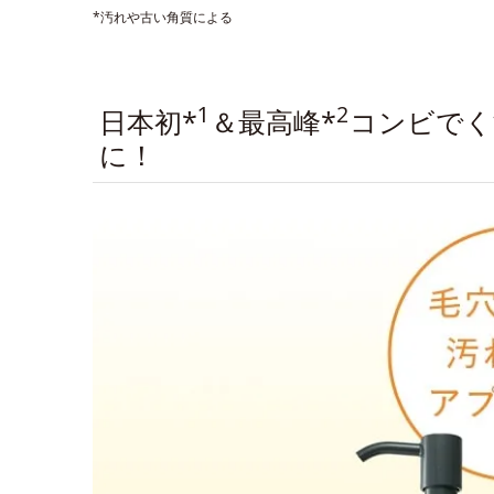
*汚れや古い角質による
1
2
日本初*
＆最高峰*
コンビでく
に！