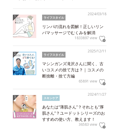
2024/03/18
ライフスタイル
リンパの流れを図解！正しいリン
パマッサージでむくみを解消
1833897 view
2025/12/11
ライフスタイル
マシンガンズ滝沢さんに聞く、古
いコスメの捨て方は？｜コスメの
断捨離・捨て方編
65891 view
2024/11/27
スキンケア
あなたは“薄肌さん”？それとも“厚
肌さん”？ユードットシリーズのお
すすめの使い方、教えます！
36583 view