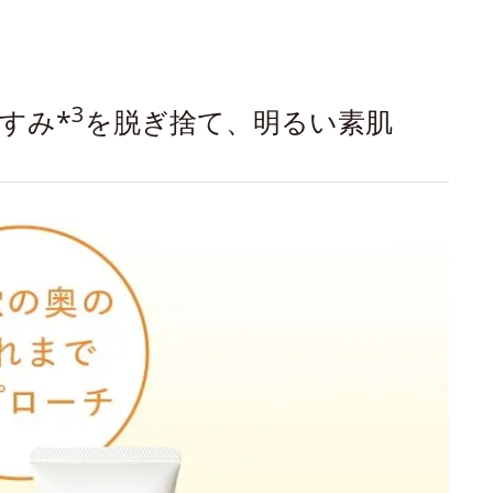
3
すみ*
を脱ぎ捨て、明るい素肌