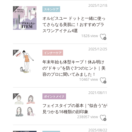
2025/12/18
スキンケア
オルビスユー ドットと一緒に使っ
てさらなる美肌に！おすすめプラ
スワンアイテム4選
1828 view
2025/12/25
インナーケア
年末年始も体型キープ！休み明け
の“ドキッ”を防ぐ3つのヒント｜美
容のプロに聞いてみました！
10467 view
2021/08/11
ポイントメイク
フェイスタイプの基本｜“似合う”が
見つかる16種類の顔印象
238957 view
2025/08/22