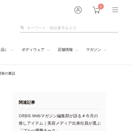
0
検
索
食品）
ボディウェア
店舗情報
マガジン
開発の裏話
関連記事
ORBIS Webマガジン編集部が語る＃今月の
推しアイテム｜美容メディア出身社員が選ぶ
「ブルべ優勝チーク」