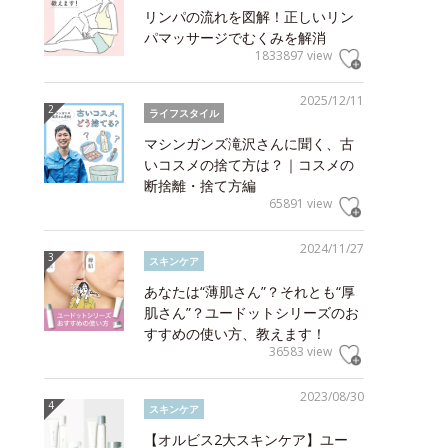
リンパの流れを図解！正しいリン
パマッサージでむくみを解消
1833897 view
2025/12/11
ライフスタイル
マシンガンズ滝沢さんに聞く、古
いコスメの捨て方は？｜コスメの
断捨離・捨て方編
65891 view
2024/11/27
スキンケア
あなたは“薄肌さん”？それとも“厚
肌さん”？ユードットシリーズのお
すすめの使い方、教えます！
36583 view
2023/08/30
スキンケア
【オルビス2大スキンケア】ユー