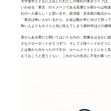
大学進学とともに上京したわたしの憧れの東京ライフは、
いわゆる「東京」のイメージである高層ビル群からは程遠
れの一人暮らし！と思いきや、経済面・安全面の観点から
「東京は怖い人がいるから、お金は数か所に分けて持って
怖い人よりもホコリと虫に怯えてしまう築80年ほどの建
昔からある寮だと聞いてはいたものの、想像をはるかに超
さなクローゼットが２つずつ、そして２段ベッドがどうに
とは後から分かったのですが、ルームメイトととにかく気
えておこうと思うぐらい、これからの生活に不安が募った