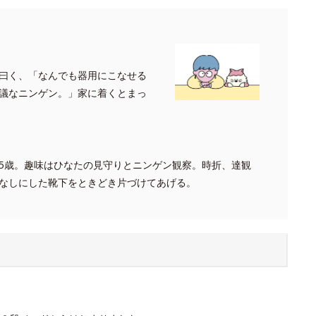
曰く、「なんでも器用にこなせる
議なニンゲン。」家に着くとまっ
5歳。趣味はひなたの見守りとニンゲン観察。時折、達観
なしにした靴下をときどき片づけてあげる。