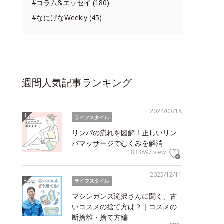
#コラム&エッセイ (180)
#なにげなWeekly (45)
週間人気記事ランキング
2024/03/18
ライフスタイル
リンパの流れを図解！正しいリン
パマッサージでむくみを解消
1833897 view
2025/12/11
ライフスタイル
マシンガンズ滝沢さんに聞く、古
いコスメの捨て方は？｜コスメの
断捨離・捨て方編