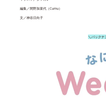
編集／間野加菜代（Cumu）
文／神谷日向子
＼バックナ