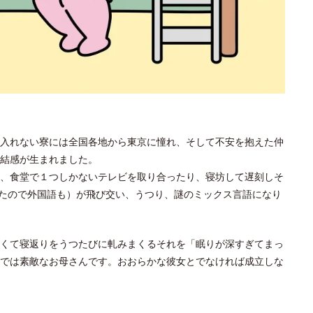
入れない寮には全国各地から東京に憧れ、そして不安を抱えた仲
結感が生まれました。
、食堂で１つしかないテレビを取り合ったり、寝坊して遅刻しそ
たので外国語も）が飛び交い、うつり、謎のミックス言語になり
くて寝返りをうつたびに軋みまくるそれを「眠りが深すぎてまっ
では素敵なお母さんです。おおらかな彼女とでなければ成立しな