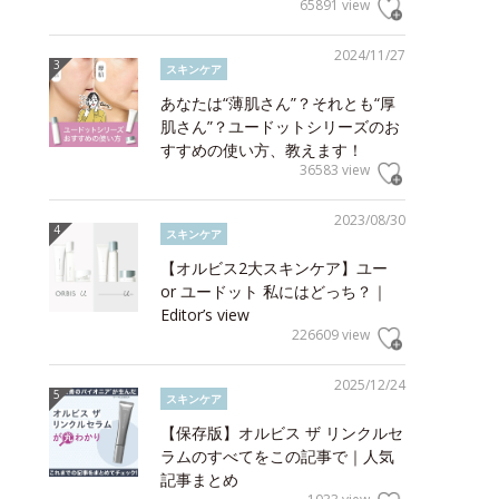
65891 view
2024/11/27
スキンケア
あなたは“薄肌さん”？それとも“厚
肌さん”？ユードットシリーズのお
すすめの使い方、教えます！
36583 view
2023/08/30
スキンケア
【オルビス2大スキンケア】ユー
or ユードット 私にはどっち？｜
Editor’s view
226609 view
2025/12/24
スキンケア
【保存版】オルビス ザ リンクルセ
ラムのすべてをこの記事で｜人気
記事まとめ