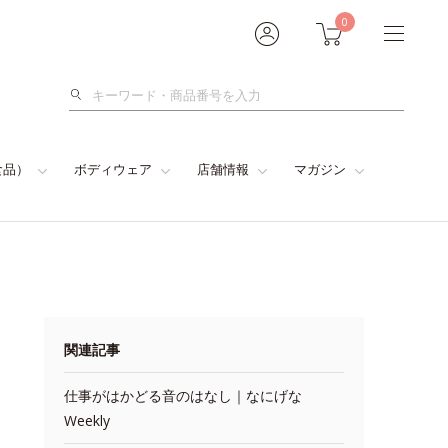
0
検
索
食品）
ボディウェア
店舗情報
マガジン
関連記事
仕事がはかどる音のはなし｜なにげな
Weekly