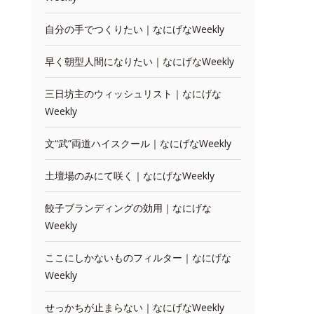
自分の手でつくりたい｜なにげなWeekly
早く朝型人間になりたい｜なにげなWeekly
三日坊主のウィッシュリスト｜なにげな
Weekly
文“武”両道ハイスクール｜なにげなWeekly
土壇場のみにて咲く｜なにげなWeekly
餃子ブランディングの効用｜なにげな
Weekly
ここにしかないものフィルター｜なにげな
Weekly
せっかちが止まらない｜なにげなWeekly