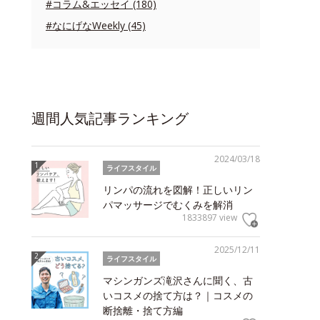
#コラム&エッセイ (180)
#なにげなWeekly (45)
週間人気記事ランキング
2024/03/18
ライフスタイル
リンパの流れを図解！正しいリン
パマッサージでむくみを解消
1833897 view
2025/12/11
ライフスタイル
マシンガンズ滝沢さんに聞く、古
いコスメの捨て方は？｜コスメの
断捨離・捨て方編