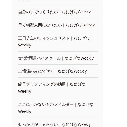
自分の手でつくりたい｜なにげなWeekly
早く朝型人間になりたい｜なにげなWeekly
三日坊主のウィッシュリスト｜なにげな
Weekly
文“武”両道ハイスクール｜なにげなWeekly
土壇場のみにて咲く｜なにげなWeekly
餃子ブランディングの効用｜なにげな
Weekly
ここにしかないものフィルター｜なにげな
Weekly
せっかちが止まらない｜なにげなWeekly