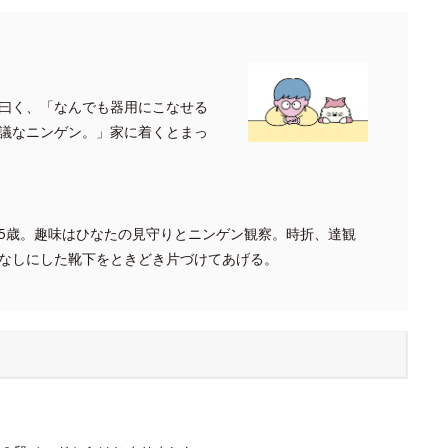
曰く、「なんでも器用にこなせる
議なニンゲン。」家に着くとまっ
5歳。趣味はひなたの見守りとニンゲン観察。時折、達観
なしにした靴下をときどき片づけてあげる。