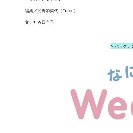
編集／間野加菜代（Cumu）
文／神谷日向子
＼バックナ