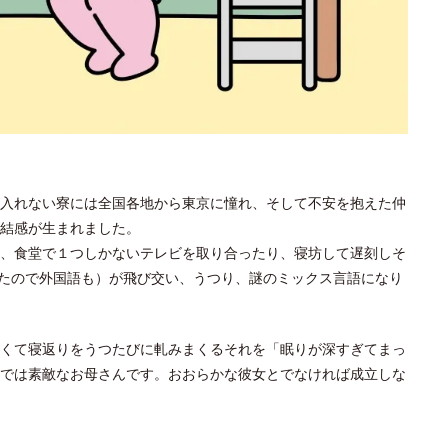
入れない寮には全国各地から東京に憧れ、そして不安を抱えた仲
結感が生まれました。
、食堂で１つしかないテレビを取り合ったり、寝坊して遅刻しそ
たので外国語も）が飛び交い、うつり、謎のミックス言語になり
くて寝返りをうつたびに軋みまくるそれを「眠りが深すぎてまっ
では素敵なお母さんです。おおらかな彼女とでなければ成立しな