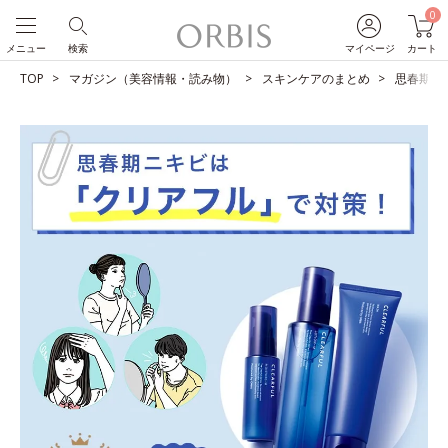
0
メニュー
検索
マイページ
カート
TOP
マガジン（美容情報・読み物）
スキンケアのまとめ
思春期ニ