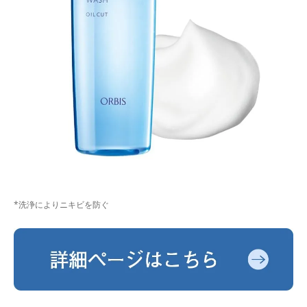
*洗浄によりニキビを防ぐ