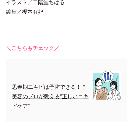
イラスト／二階堂ちはる
編集／榎本有妃
＼こちらもチェック／
思春期ニキビは予防できる！？
美容のプロが教える“正しいニキ
ビケア”