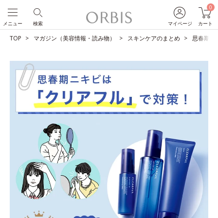
0
メニュー
検索
マイページ
カート
TOP
マガジン（美容情報・読み物）
スキンケアのまとめ
思春期ニ