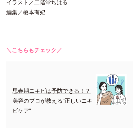
イラスト／二階堂ちはる
編集／榎本有妃
＼こちらもチェック／
思春期ニキビは予防できる！？
美容のプロが教える“正しいニキ
ビケア”