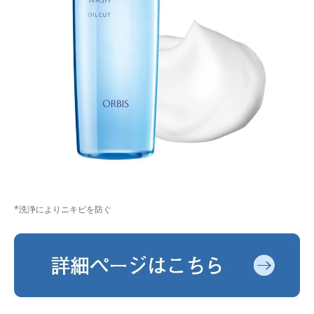
*洗浄によりニキビを防ぐ