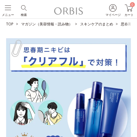
0
メニュー
検索
マイページ
カート
TOP
マガジン（美容情報・読み物）
スキンケアのまとめ
思春期ニ