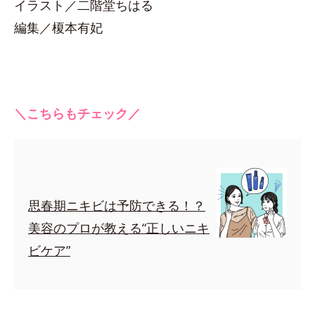
イラスト／二階堂ちはる
編集／榎本有妃
＼こちらもチェック／
思春期ニキビは予防できる！？
美容のプロが教える“正しいニキ
ビケア”