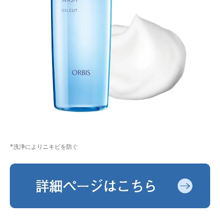
*洗浄によりニキビを防ぐ