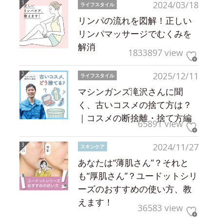
2024/03/18
ライフスタイル
リンパの流れを図解！正しい
リンパマッサージでむくみを
解消
1833897 view
2025/12/11
ライフスタイル
マシンガンズ滝沢さんに聞
く、古いコスメの捨て方は？
｜コスメの断捨離・捨て方編
65891 view
2024/11/27
スキンケア
あなたは“薄肌さん”？それと
も“厚肌さん”？ユードットシリ
ーズのおすすめの使い方、教
えます！
36583 view