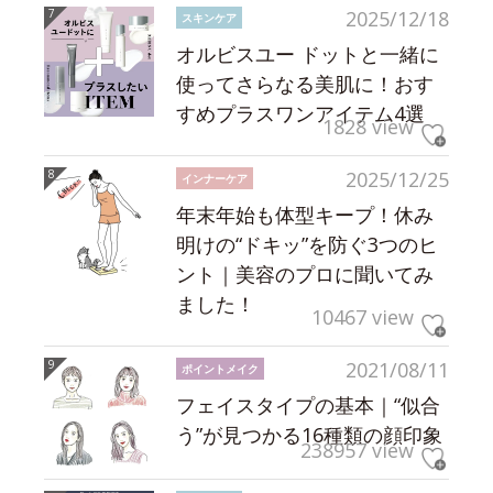
2025/12/18
スキンケア
オルビスユー ドットと一緒に
使ってさらなる美肌に！おす
すめプラスワンアイテム4選
1828 view
2025/12/25
インナーケア
年末年始も体型キープ！休み
明けの“ドキッ”を防ぐ3つのヒ
ント｜美容のプロに聞いてみ
ました！
10467 view
2021/08/11
ポイントメイク
フェイスタイプの基本｜“似合
う”が見つかる16種類の顔印象
238957 view