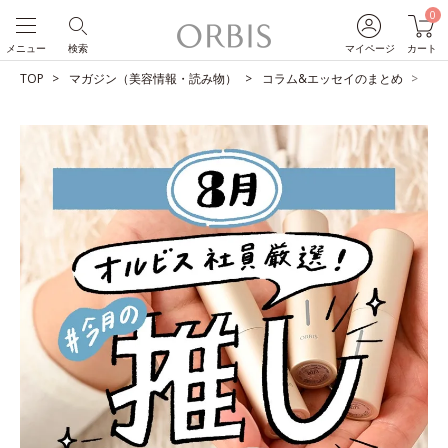
0
メニュー
検索
マイページ
カート
TOP
マガジン（美容情報・読み物）
コラム&エッセイのまとめ
O