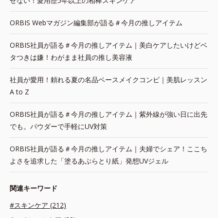
せない！愛用歴5年以上の相棒スキンケア
ORBIS Webマガジン編集部が語る＃今月の推しアイテム
ORBIS社員が語る＃今月の推しアイテム｜美白ケアしたいけどベ
タつきは嫌！わがまま社員の推し美容液
社員が愛用！頼れる夏の名品ベースメイクコンビ｜美肌レッスン
A to Z
ORBIS社員が語る＃今月の推しアイテム｜紫外線が強い日に出先
でも。パウダーで手軽にUV対策
ORBIS社員が語る＃今月の推しアイテム｜夫婦でシェア！ここち
よさを追求した「塗るあぶらとり紙」発想UVジェル
関連キーワード
#スキンケア (212)