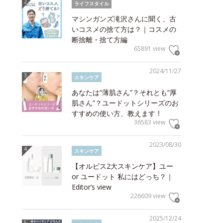
ライフスタイル
マシンガンズ滝沢さんに聞く、古
いコスメの捨て方は？｜コスメの
断捨離・捨て方編
65891 view
2024/11/27
スキンケア
あなたは“薄肌さん”？それとも“厚
肌さん”？ユードットシリーズのお
すすめの使い方、教えます！
36583 view
2023/08/30
スキンケア
【オルビス2大スキンケア】ユー
or ユードット 私にはどっち？｜
Editor’s view
226609 view
2025/12/24