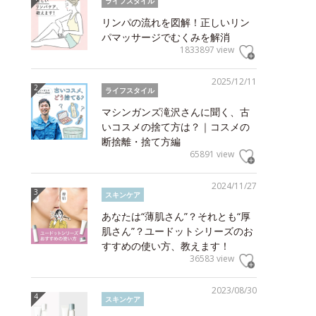
ライフスタイル
リンパの流れを図解！正しいリン
パマッサージでむくみを解消
1833897 view
2025/12/11
ライフスタイル
マシンガンズ滝沢さんに聞く、古
いコスメの捨て方は？｜コスメの
断捨離・捨て方編
65891 view
2024/11/27
スキンケア
あなたは“薄肌さん”？それとも“厚
肌さん”？ユードットシリーズのお
すすめの使い方、教えます！
36583 view
2023/08/30
スキンケア