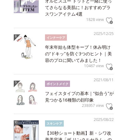
オルビスユー ドットと一緒に使っ
てさらなる美肌に！おすすめプラ
スワンアイテム4選
1828 view
2025/12/25
インナーケア
年末年始も体型キープ！休み明け
の“ドキッ”を防ぐ3つのヒント｜美
容のプロに聞いてみました！
10467 view
2021/08/11
ポイントメイク
フェイスタイプの基本｜“似合う”が
見つかる16種類の顔印象
238957 view
2025/08/22
スキンケア
【30秒ショート動画】新・シワ改
善美容液「ザ リンクルセラム」の