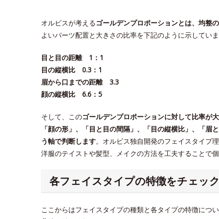
オルビスが考える
ゴールデンプロポーションとは、均整の
よいパーツ配置と大きさの比率を下記のように示していま
目と目の距離 1：1
目の縦横比 0.3：1
眉から口までの距離 3.3
顔の縦横比 6.6：5
そして、この
ゴールデンプロポーションに対して比率が大
「顔の形」、「目と目の間隔」、「目の縦横比」、「眉と
う軸で判断します
。オルビス独自開発のフェイスタイプ理
洋服のテイストや髪型、メイクの方法を工夫することで
各フェイスタイプの特徴をチェッ
ここからはフェイスタイプの種類と各タイプの特徴につい