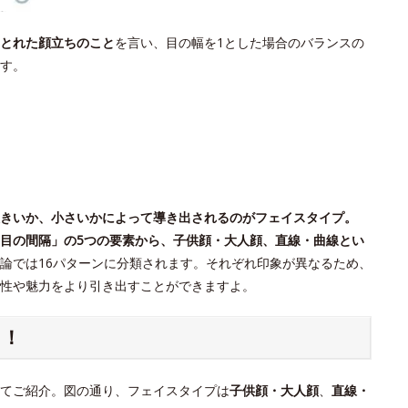
とれた顔立ちのこと
を言い、目の幅を1とした場合のバランスの
す。
きいか、小さいかによって導き出されるのがフェイスタイプ。
目の間隔」の5つの要素から、子供顔・大人顔、直線・曲線とい
論では16パターンに分類されます。それぞれ印象が異なるため、
個性や魅力をより引き出すことができますよ。
ク！
てご紹介。図の通り、フェイスタイプは
子供顔・大人顔
、
直線・