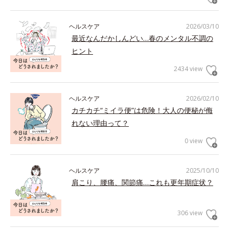
ヘルスケア
2026/03/10
最近なんだかしんどい…春のメンタル不調の
ヒント
2434 view
ヘルスケア
2026/02/10
カチカチ“ミイラ便”は危険！大人の便秘が侮
れない理由って？
0 view
ヘルスケア
2025/10/10
肩こり、腰痛、関節痛…これも更年期症状？
306 view