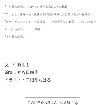
*1 角層の範囲内における自社従来品処方との比較
*2 ふきとりを除く朝・夜使用全顔美容液内におけるうるおい保持力
*3 ナイアシンアミド（有効成分） 、水添大豆リン脂質、フィトステロー
ル、水（基剤） 、 BG( 保湿 )
*4 角層の範囲内
文：仲野もも
編集：神谷日向子
イラスト：二階堂ちはる
この記事をお気に入りに追加