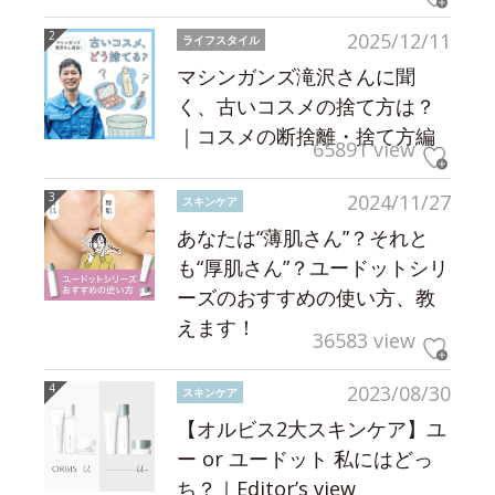
2025/12/11
ライフスタイル
マシンガンズ滝沢さんに聞
く、古いコスメの捨て方は？
｜コスメの断捨離・捨て方編
65891 view
2024/11/27
スキンケア
あなたは“薄肌さん”？それと
も“厚肌さん”？ユードットシリ
ーズのおすすめの使い方、教
えます！
36583 view
2023/08/30
スキンケア
【オルビス2大スキンケア】ユ
ー or ユードット 私にはどっ
ち？｜Editor’s view