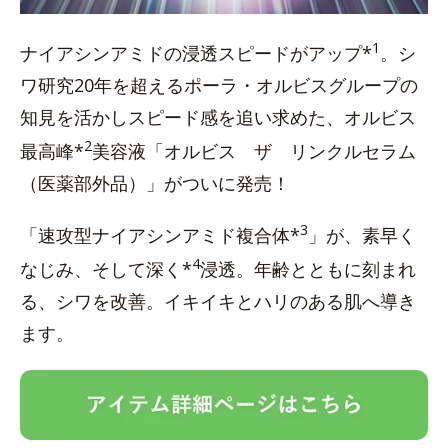
1
ナイアシンアミドの浸透スピードがアップ*
。シ
ワ研究20年を超えるポーラ・オルビスグループの
知見を活かしスピード感を追い求めた、オルビス
2
最高峰*
美容液「オルビス ザ リンクルセラム
（医薬部外品）」がついに発売！
3
「速攻型ナイアシンアミド複合体*
」が、素早く
4
なじみ、そして深く*
浸透。年齢とともに刻まれ
る、シワを改善。イキイキとハリのある肌へ導き
ます。