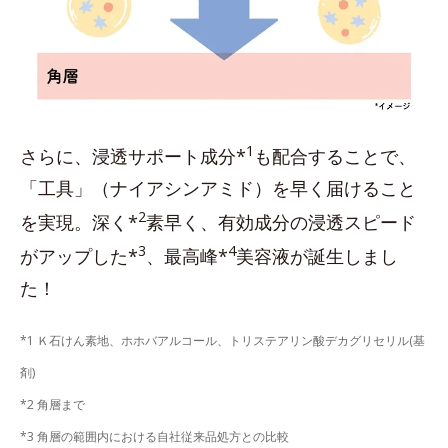
1
さらに、浸透サポート成分*
も配合することで、
「工具」（ナイアシンアミド）を早く届けること
2
を実現。深く*
素早く、有効成分の浸透スピード
3
4
がアップした*
、最高峰*
美容液が誕生しまし
た！
*1 Ｋ石けん素地、ホホバアルコール、トリステアリン酸デカグリセリル(基
剤)
*2 角層まで
*3 角層の範囲内における自社従来品処方との比較