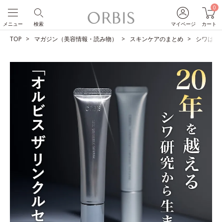
0
メニュー
検索
マイページ
カート
TOP
マガジン（美容情報・読み物）
スキンケアのまとめ
シワは改