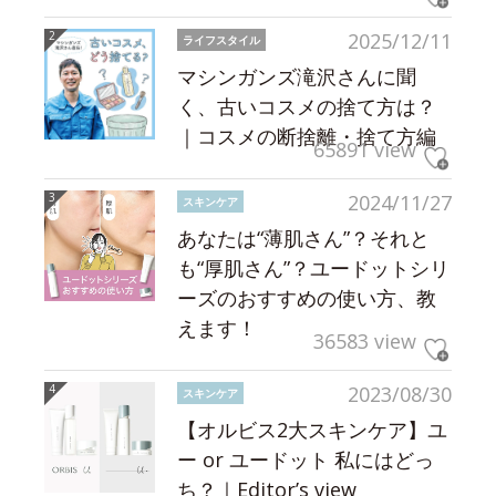
2025/12/11
ライフスタイル
マシンガンズ滝沢さんに聞
く、古いコスメの捨て方は？
｜コスメの断捨離・捨て方編
65891 view
2024/11/27
スキンケア
あなたは“薄肌さん”？それと
も“厚肌さん”？ユードットシリ
ーズのおすすめの使い方、教
えます！
36583 view
2023/08/30
スキンケア
【オルビス2大スキンケア】ユ
ー or ユードット 私にはどっ
ち？｜Editor’s view