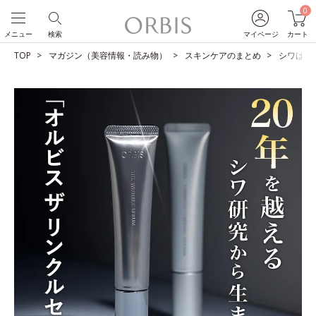
0
メニュー
検索
マイページ
カート
TOP
マガジン（美容情報・読み物）
スキンケアのまとめ
シワは改