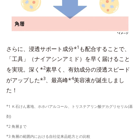
1
さらに、浸透サポート成分*
も配合することで、
「工具」（ナイアシンアミド）を早く届けること
2
を実現。深く*
素早く、有効成分の浸透スピード
3
4
がアップした*
、最高峰*
美容液が誕生しまし
た！
*1 Ｋ石けん素地、ホホバアルコール、トリステアリン酸デカグリセリル(基
剤)
*2 角層まで
*3 角層の範囲内における自社従来品処方との比較