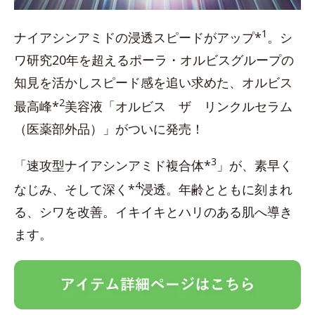
1
ナイアシンアミドの浸透スピードがアップ*
。シ
ワ研究20年を超えるポーラ・オルビスグループの
知見を活かしスピード感を追い求めた、オルビス
2
最高峰*
美容液「オルビス ザ リンクルセラム
（医薬部外品）」がついに発売！
3
「速攻型ナイアシンアミド複合体*
」が、素早く
4
なじみ、そして深く*
浸透。年齢とともに刻まれ
る、シワを改善。イキイキとハリのある肌へ導き
ます。