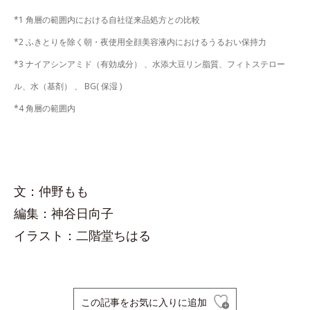
*1 角層の範囲内における自社従来品処方との比較
*2 ふきとりを除く朝・夜使用全顔美容液内におけるうるおい保持力
*3 ナイアシンアミド（有効成分） 、水添大豆リン脂質、フィトステロー
ル、水（基剤） 、 BG( 保湿 )
*4 角層の範囲内
文：仲野もも
編集：神谷日向子
イラスト：二階堂ちはる
この記事をお気に入りに追加