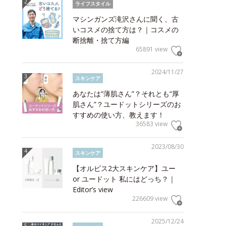
ライフスタイル
マシンガンズ滝沢さんに聞く、古
いコスメの捨て方は？｜コスメの
断捨離・捨て方編
65891 view
2024/11/27
スキンケア
あなたは“薄肌さん”？それとも“厚
肌さん”？ユードットシリーズのお
すすめの使い方、教えます！
36583 view
2023/08/30
スキンケア
【オルビス2大スキンケア】ユー
or ユードット 私にはどっち？｜
Editor’s view
226609 view
2025/12/24