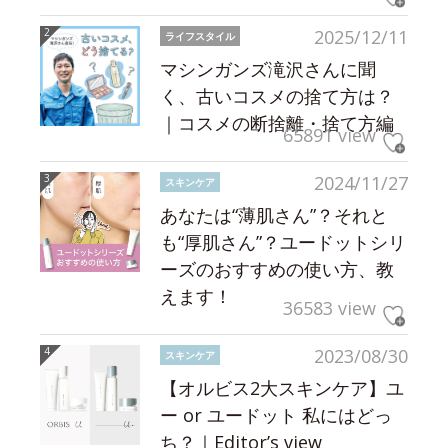
2025/12/11
ライフスタイル
マシンガンズ滝沢さんに聞
く、古いコスメの捨て方は？
｜コスメの断捨離・捨て方編
65891 view
2024/11/27
スキンケア
あなたは“薄肌さん”？それと
も“厚肌さん”？ユードットシリ
ーズのおすすめの使い方、教
えます！
36583 view
2023/08/30
スキンケア
【オルビス2大スキンケア】ユ
ー or ユードット 私にはどっ
ち？｜Editor’s view