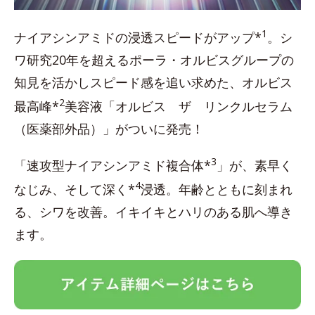
1
ナイアシンアミドの浸透スピードがアップ*
。シ
ワ研究20年を超えるポーラ・オルビスグループの
知見を活かしスピード感を追い求めた、オルビス
2
最高峰*
美容液「オルビス ザ リンクルセラム
（医薬部外品）」がついに発売！
3
「速攻型ナイアシンアミド複合体*
」が、素早く
4
なじみ、そして深く*
浸透。年齢とともに刻まれ
る、シワを改善。イキイキとハリのある肌へ導き
ます。