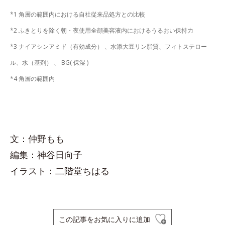
*1 角層の範囲内における自社従来品処方との比較
*2 ふきとりを除く朝・夜使用全顔美容液内におけるうるおい保持力
*3 ナイアシンアミド（有効成分） 、水添大豆リン脂質、フィトステロー
ル、水（基剤） 、 BG( 保湿 )
*4 角層の範囲内
文：仲野もも
編集：神谷日向子
イラスト：二階堂ちはる
この記事をお気に入りに追加