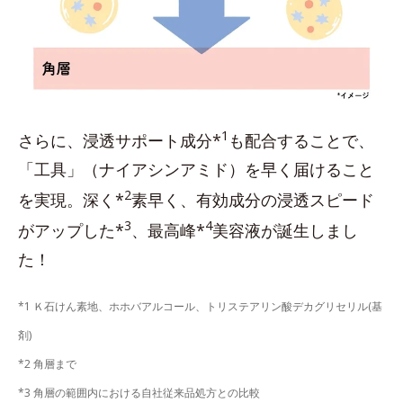
1
さらに、浸透サポート成分*
も配合することで、
「工具」（ナイアシンアミド）を早く届けること
2
を実現。深く*
素早く、有効成分の浸透スピード
3
4
がアップした*
、最高峰*
美容液が誕生しまし
た！
*1 Ｋ石けん素地、ホホバアルコール、トリステアリン酸デカグリセリル(基
剤)
*2 角層まで
*3 角層の範囲内における自社従来品処方との比較