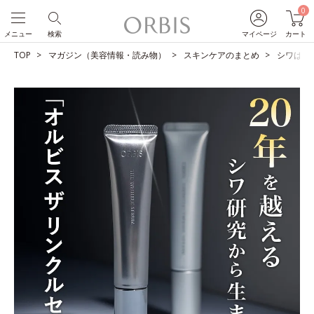
0
メニュー
検索
マイページ
カート
TOP
マガジン（美容情報・読み物）
スキンケアのまとめ
シワは改