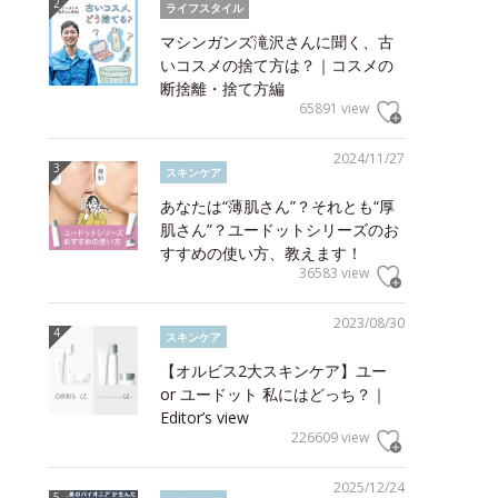
ライフスタイル
マシンガンズ滝沢さんに聞く、古
いコスメの捨て方は？｜コスメの
断捨離・捨て方編
65891 view
2024/11/27
スキンケア
あなたは“薄肌さん”？それとも“厚
肌さん”？ユードットシリーズのお
すすめの使い方、教えます！
36583 view
2023/08/30
スキンケア
【オルビス2大スキンケア】ユー
or ユードット 私にはどっち？｜
Editor’s view
226609 view
2025/12/24