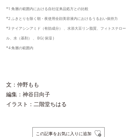
*1 角層の範囲内における自社従来品処方との比較
*2 ふきとりを除く朝・夜使用全顔美容液内におけるうるおい保持力
*3 ナイアシンアミド（有効成分） 、水添大豆リン脂質、フィトステロー
ル、水（基剤） 、 BG( 保湿 )
*4 角層の範囲内
文：仲野もも
編集：神谷日向子
イラスト：二階堂ちはる
この記事をお気に入りに追加