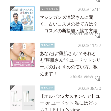
2025/12/11
ライフスタイル
マシンガンズ滝沢さんに聞
く、古いコスメの捨て方は？
｜コスメの断捨離・捨て方編
65891 view
2024/11/27
スキンケア
あなたは“薄肌さん”？それと
も“厚肌さん”？ユードットシリ
ーズのおすすめの使い方、教
えます！
36583 view
2023/08/30
スキンケア
【オルビス2大スキンケア】ユ
ー or ユードット 私にはどっ
ち？｜Editor’s view