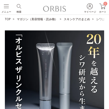
0
メニュー
検索
マイページ
カート
TOP
マガジン（美容情報・読み物）
スキンケアのまとめ
シワは改