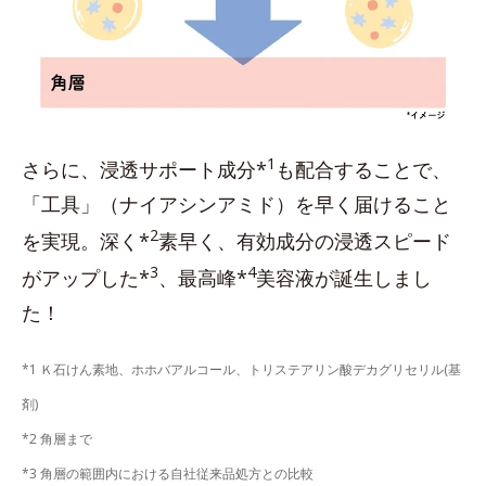
1
さらに、浸透サポート成分*
も配合することで、
「工具」（ナイアシンアミド）を早く届けること
2
を実現。深く*
素早く、有効成分の浸透スピード
3
4
がアップした*
、最高峰*
美容液が誕生しまし
た！
*1 Ｋ石けん素地、ホホバアルコール、トリステアリン酸デカグリセリル(基
剤)
*2 角層まで
*3 角層の範囲内における自社従来品処方との比較