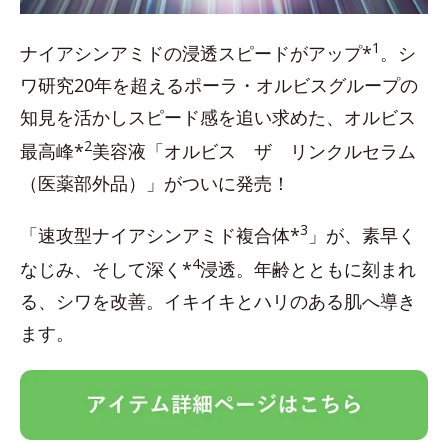
1
ナイアシンアミドの浸透スピードがアップ*
。シ
ワ研究20年を超えるポーラ・オルビスグループの
知見を活かしスピード感を追い求めた、オルビス
2
最高峰*
美容液「オルビス ザ リンクルセラム
（医薬部外品）」がついに発売！
3
「速攻型ナイアシンアミド複合体*
」が、素早く
4
なじみ、そして深く*
浸透。年齢とともに刻まれ
る、シワを改善。イキイキとハリのある肌へ導き
ます。