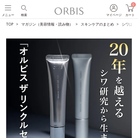
0
メニュー
検索
マイページ
カート
TOP
マガジン（美容情報・読み物）
スキンケアのまとめ
シワは改