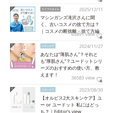
2025/12/11
ライフスタイル
マシンガンズ滝沢さんに聞
く、古いコスメの捨て方は？
｜コスメの断捨離・捨て方編
65891 view
2024/11/27
スキンケア
あなたは“薄肌さん”？それと
も“厚肌さん”？ユードットシリ
ーズのおすすめの使い方、教
えます！
36583 view
2023/08/30
スキンケア
【オルビス2大スキンケア】ユ
ー or ユードット 私にはどっ
ち？｜Editor’s view