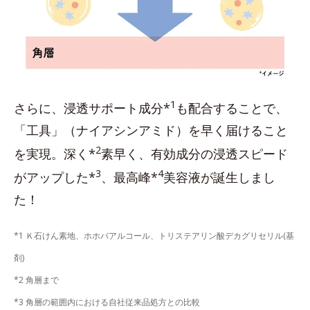
1
さらに、浸透サポート成分*
も配合することで、
「工具」（ナイアシンアミド）を早く届けること
2
を実現。深く*
素早く、有効成分の浸透スピード
3
4
がアップした*
、最高峰*
美容液が誕生しまし
た！
*1 Ｋ石けん素地、ホホバアルコール、トリステアリン酸デカグリセリル(基
剤)
*2 角層まで
*3 角層の範囲内における自社従来品処方との比較