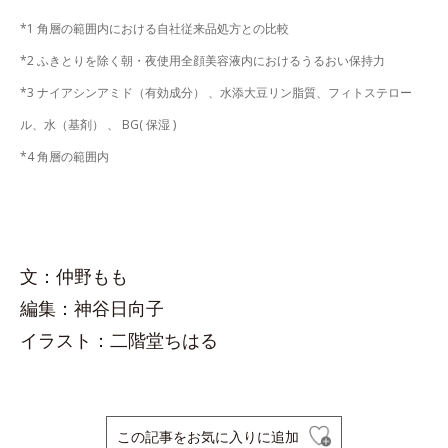
*1 角層の範囲内における自社従来品処方との比較
*2 ふきとりを除く朝・夜使用全顔美容液内におけるうるおい保持力
*3 ナイアシンアミド（有効成分） 、水添大豆リン脂質、フィトステロー
ル、水（基剤） 、 BG( 保湿 )
*4 角層の範囲内
文：仲野もも
編集：神谷日向子
イラスト：二階堂ちはる
この記事をお気に入りに追加