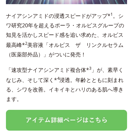
1
ナイアシンアミドの浸透スピードがアップ*
。シ
ワ研究20年を超えるポーラ・オルビスグループの
知見を活かしスピード感を追い求めた、オルビス
2
最高峰*
美容液「オルビス ザ リンクルセラム
（医薬部外品）」がついに発売！
3
「速攻型ナイアシンアミド複合体*
」が、素早く
4
なじみ、そして深く*
浸透。年齢とともに刻まれ
る、シワを改善。イキイキとハリのある肌へ導き
ます。