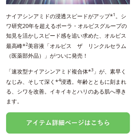
1
ナイアシンアミドの浸透スピードがアップ*
。シ
ワ研究20年を超えるポーラ・オルビスグループの
知見を活かしスピード感を追い求めた、オルビス
2
最高峰*
美容液「オルビス ザ リンクルセラム
（医薬部外品）」がついに発売！
3
「速攻型ナイアシンアミド複合体*
」が、素早く
4
なじみ、そして深く*
浸透。年齢とともに刻まれ
る、シワを改善。イキイキとハリのある肌へ導き
ます。