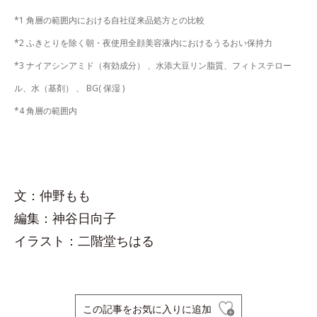
*1 角層の範囲内における自社従来品処方との比較
*2 ふきとりを除く朝・夜使用全顔美容液内におけるうるおい保持力
*3 ナイアシンアミド（有効成分） 、水添大豆リン脂質、フィトステロー
ル、水（基剤） 、 BG( 保湿 )
*4 角層の範囲内
文：仲野もも
編集：神谷日向子
イラスト：二階堂ちはる
この記事をお気に入りに追加