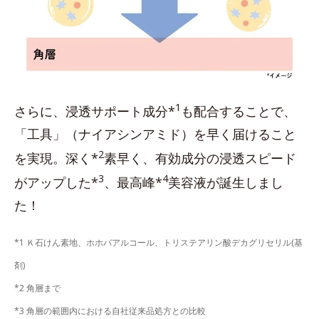
1
さらに、浸透サポート成分*
も配合することで、
「工具」（ナイアシンアミド）を早く届けること
2
を実現。深く*
素早く、有効成分の浸透スピード
3
4
がアップした*
、最高峰*
美容液が誕生しまし
た！
*1 Ｋ石けん素地、ホホバアルコール、トリステアリン酸デカグリセリル(基
剤)
*2 角層まで
*3 角層の範囲内における自社従来品処方との比較