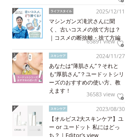
2025/12/11
ライフスタイル
マシンガンズ滝沢さんに聞
く、古いコスメの捨て方は？
｜コスメの断捨離・捨て方編
65891 view
2024/11/27
スキンケア
あなたは“薄肌さん”？それと
も“厚肌さん”？ユードットシリ
ーズのおすすめの使い方、教
えます！
36583 view
2023/08/30
スキンケア
【オルビス2大スキンケア】ユ
ー or ユードット 私にはどっ
ち？｜Editor’s view