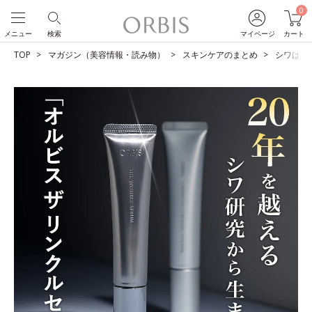
0
メニュー
検索
マイページ
カート
TOP
マガジン（美容情報・読み物）
スキンケアのまとめ
シワは改