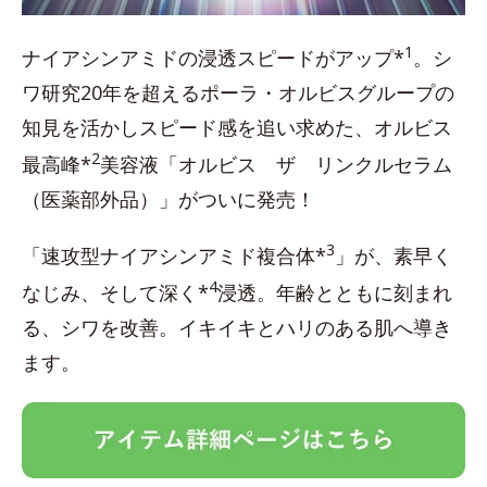
1
ナイアシンアミドの浸透スピードがアップ*
。シ
ワ研究20年を超えるポーラ・オルビスグループの
知見を活かしスピード感を追い求めた、オルビス
2
最高峰*
美容液「オルビス ザ リンクルセラム
（医薬部外品）」がついに発売！
3
「速攻型ナイアシンアミド複合体*
」が、素早く
4
なじみ、そして深く*
浸透。年齢とともに刻まれ
る、シワを改善。イキイキとハリのある肌へ導き
ます。