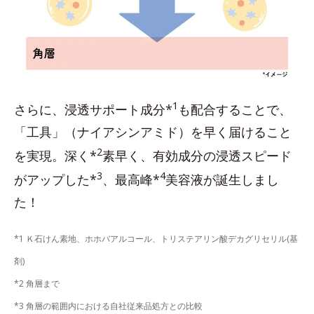
1
さらに、浸透サポート成分*
も配合することで、
「工具」（ナイアシンアミド）を早く届けること
2
を実現。深く*
素早く、有効成分の浸透スピード
3
4
がアップした*
、最高峰*
美容液が誕生しまし
た！
*1 Ｋ石けん素地、ホホバアルコール、トリステアリン酸デカグリセリル(基
剤)
*2 角層まで
*3 角層の範囲内における自社従来品処方との比較