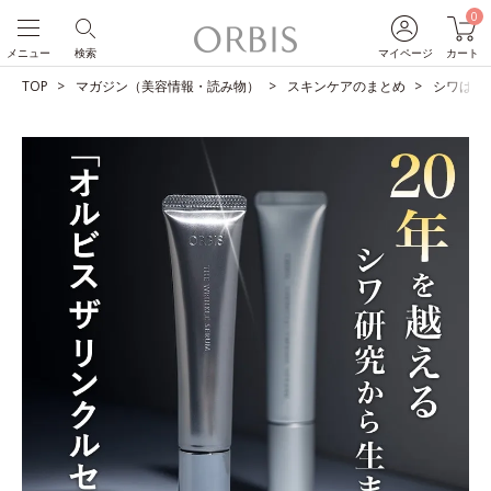
0
メニュー
検索
マイページ
カート
TOP
マガジン（美容情報・読み物）
スキンケアのまとめ
シワは改