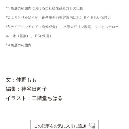
*1 角層の範囲内における自社従来品処方との比較
*2 ふきとりを除く朝・夜使用全顔美容液内におけるうるおい保持力
*3 ナイアシンアミド（有効成分） 、水添大豆リン脂質、フィトステロー
ル、水（基剤） 、 BG( 保湿 )
*4 角層の範囲内
文：仲野もも
編集：神谷日向子
イラスト：二階堂ちはる
この記事をお気に入りに追加