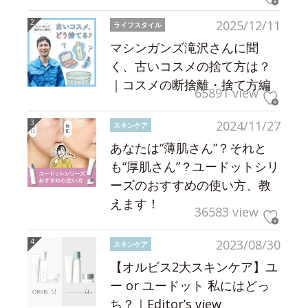
2025/12/11
ライフスタイル
マシンガンズ滝沢さんに聞
く、古いコスメの捨て方は？
｜コスメの断捨離・捨て方編
65891 view
2024/11/27
スキンケア
あなたは“薄肌さん”？それと
も“厚肌さん”？ユードットシリ
ーズのおすすめの使い方、教
えます！
36583 view
2023/08/30
スキンケア
【オルビス2大スキンケア】ユ
ー or ユードット 私にはどっ
ち？｜Editor’s view