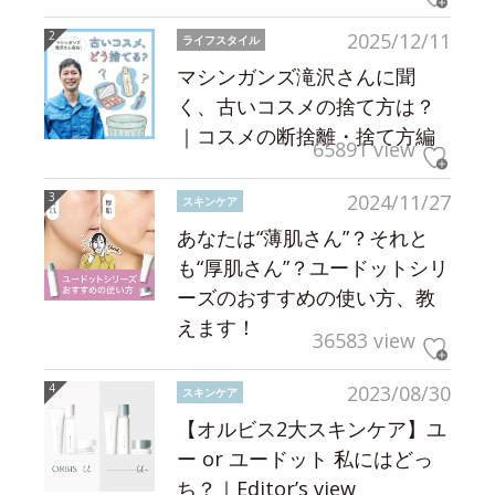
2025/12/11
ライフスタイル
マシンガンズ滝沢さんに聞
く、古いコスメの捨て方は？
｜コスメの断捨離・捨て方編
65891 view
2024/11/27
スキンケア
あなたは“薄肌さん”？それと
も“厚肌さん”？ユードットシリ
ーズのおすすめの使い方、教
えます！
36583 view
2023/08/30
スキンケア
【オルビス2大スキンケア】ユ
ー or ユードット 私にはどっ
ち？｜Editor’s view