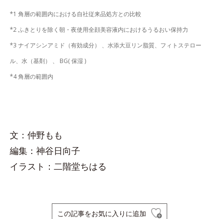
*1 角層の範囲内における自社従来品処方との比較
*2 ふきとりを除く朝・夜使用全顔美容液内におけるうるおい保持力
*3 ナイアシンアミド（有効成分） 、水添大豆リン脂質、フィトステロー
ル、水（基剤） 、 BG( 保湿 )
*4 角層の範囲内
文：仲野もも
編集：神谷日向子
イラスト：二階堂ちはる
この記事をお気に入りに追加