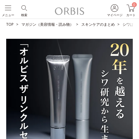
0
メニュー
検索
マイページ
カート
TOP
マガジン（美容情報・読み物）
スキンケアのまとめ
シワは改