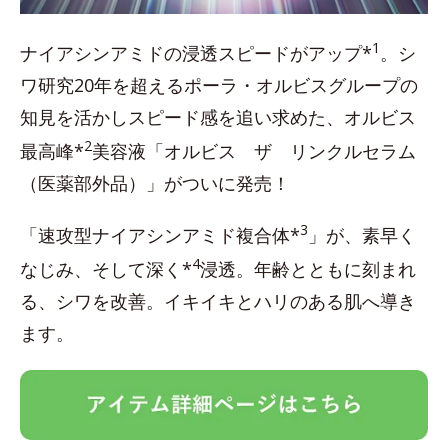
1
ナイアシンアミドの浸透スピードがアップ*
。シ
ワ研究20年を超えるポーラ・オルビスグループの
知見を活かしスピード感を追い求めた、オルビス
2
最高峰*
美容液「オルビス ザ リンクルセラム
（医薬部外品）」がついに発売！
3
「速攻型ナイアシンアミド複合体*
」が、素早く
4
なじみ、そして深く*
浸透。年齢とともに刻まれ
る、シワを改善。イキイキとハリのある肌へ導き
ます。