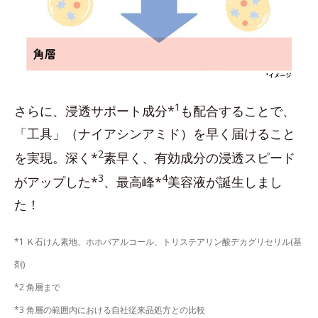
1
さらに、浸透サポート成分*
も配合することで、
「工具」（ナイアシンアミド）を早く届けること
2
を実現。深く*
素早く、有効成分の浸透スピード
3
4
がアップした*
、最高峰*
美容液が誕生しまし
た！
*1 Ｋ石けん素地、ホホバアルコール、トリステアリン酸デカグリセリル(基
剤)
*2 角層まで
*3 角層の範囲内における自社従来品処方との比較