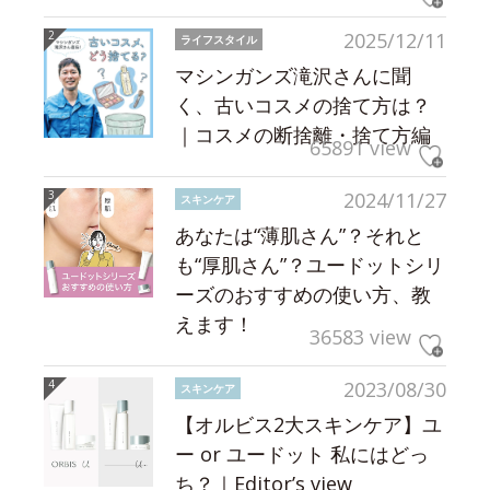
2025/12/11
ライフスタイル
マシンガンズ滝沢さんに聞
く、古いコスメの捨て方は？
｜コスメの断捨離・捨て方編
65891 view
2024/11/27
スキンケア
あなたは“薄肌さん”？それと
も“厚肌さん”？ユードットシリ
ーズのおすすめの使い方、教
えます！
36583 view
2023/08/30
スキンケア
【オルビス2大スキンケア】ユ
ー or ユードット 私にはどっ
ち？｜Editor’s view