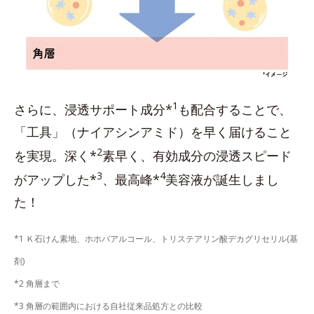
1
さらに、浸透サポート成分*
も配合することで、
「工具」（ナイアシンアミド）を早く届けること
2
を実現。深く*
素早く、有効成分の浸透スピード
3
4
がアップした*
、最高峰*
美容液が誕生しまし
た！
*1 Ｋ石けん素地、ホホバアルコール、トリステアリン酸デカグリセリル(基
剤)
*2 角層まで
*3 角層の範囲内における自社従来品処方との比較