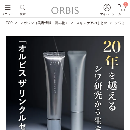
0
メニュー
検索
マイページ
カート
TOP
マガジン（美容情報・読み物）
スキンケアのまとめ
シワは改