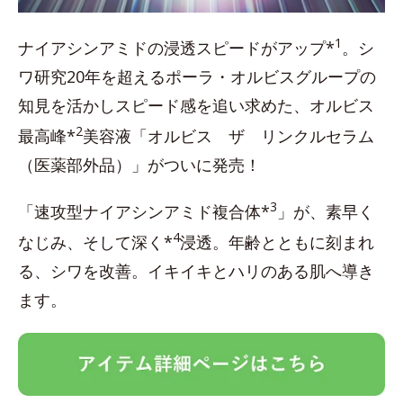
1
ナイアシンアミドの浸透スピードがアップ*
。シ
ワ研究20年を超えるポーラ・オルビスグループの
知見を活かしスピード感を追い求めた、オルビス
2
最高峰*
美容液「オルビス ザ リンクルセラム
（医薬部外品）」がついに発売！
3
「速攻型ナイアシンアミド複合体*
」が、素早く
4
なじみ、そして深く*
浸透。年齢とともに刻まれ
る、シワを改善。イキイキとハリのある肌へ導き
ます。