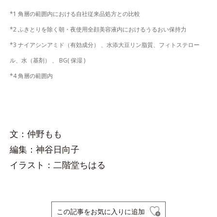
*1 角層の範囲内における自社従来品処方との比較
*2 ふきとりを除く朝・夜使用全顔美容液内におけるうるおい保持力
*3 ナイアシンアミド（有効成分） 、水添大豆リン脂質、フィトステロー
ル、水（基剤） 、 BG( 保湿 )
*4 角層の範囲内
文：仲野もも
編集：神谷日向子
イラスト：二階堂ちはる
この記事をお気に入りに追加