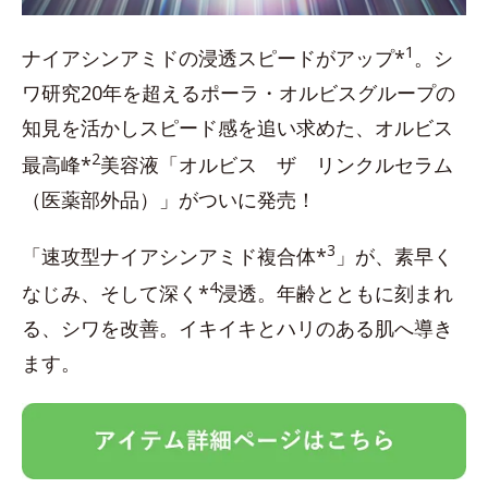
1
ナイアシンアミドの浸透スピードがアップ*
。シ
ワ研究20年を超えるポーラ・オルビスグループの
知見を活かしスピード感を追い求めた、オルビス
2
最高峰*
美容液「オルビス ザ リンクルセラム
（医薬部外品）」がついに発売！
3
「速攻型ナイアシンアミド複合体*
」が、素早く
4
なじみ、そして深く*
浸透。年齢とともに刻まれ
る、シワを改善。イキイキとハリのある肌へ導き
ます。