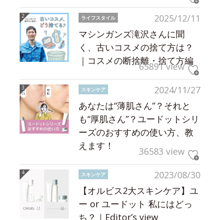
2025/12/11
ライフスタイル
マシンガンズ滝沢さんに聞
く、古いコスメの捨て方は？
｜コスメの断捨離・捨て方編
65891 view
2024/11/27
スキンケア
あなたは“薄肌さん”？それと
も“厚肌さん”？ユードットシリ
ーズのおすすめの使い方、教
えます！
36583 view
2023/08/30
スキンケア
【オルビス2大スキンケア】ユ
ー or ユードット 私にはどっ
ち？｜Editor’s view