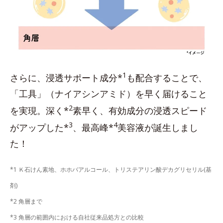
1
さらに、浸透サポート成分*
も配合することで、
「工具」（ナイアシンアミド）を早く届けること
2
を実現。深く*
素早く、有効成分の浸透スピード
3
4
がアップした*
、最高峰*
美容液が誕生しまし
た！
*1 Ｋ石けん素地、ホホバアルコール、トリステアリン酸デカグリセリル(基
剤)
*2 角層まで
*3 角層の範囲内における自社従来品処方との比較