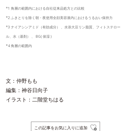
*1 角層の範囲内における自社従来品処方との比較
*2 ふきとりを除く朝・夜使用全顔美容液内におけるうるおい保持力
*3 ナイアシンアミド（有効成分） 、水添大豆リン脂質、フィトステロー
ル、水（基剤） 、 BG( 保湿 )
*4 角層の範囲内
文：仲野もも
編集：神谷日向子
イラスト：二階堂ちはる
この記事をお気に入りに追加