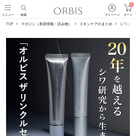
0
メニュー
検索
マイページ
カート
TOP
マガジン（美容情報・読み物）
スキンケアのまとめ
シワは改