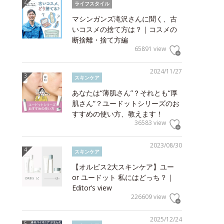
ライフスタイル
マシンガンズ滝沢さんに聞く、古
いコスメの捨て方は？｜コスメの
断捨離・捨て方編
65891 view
2024/11/27
スキンケア
あなたは“薄肌さん”？それとも“厚
肌さん”？ユードットシリーズのお
すすめの使い方、教えます！
36583 view
2023/08/30
スキンケア
【オルビス2大スキンケア】ユー
or ユードット 私にはどっち？｜
Editor’s view
226609 view
2025/12/24