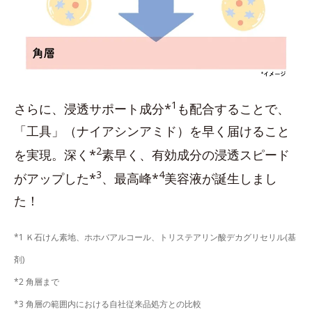
1
さらに、浸透サポート成分*
も配合することで、
「工具」（ナイアシンアミド）を早く届けること
2
を実現。深く*
素早く、有効成分の浸透スピード
3
4
がアップした*
、最高峰*
美容液が誕生しまし
た！
*1 Ｋ石けん素地、ホホバアルコール、トリステアリン酸デカグリセリル(基
剤)
*2 角層まで
*3 角層の範囲内における自社従来品処方との比較