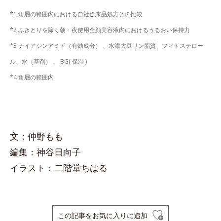
*1 角層の範囲内における自社従来品処方との比較
*2 ふきとりを除く朝・夜使用全顔美容液内におけるうるおい保持力
*3 ナイアシンアミド（有効成分） 、水添大豆リン脂質、フィトステロー
ル、水（基剤） 、 BG( 保湿 )
*4 角層の範囲内
文：仲野もも
編集：神谷日向子
イラスト：二階堂ちはる
この記事をお気に入りに追加