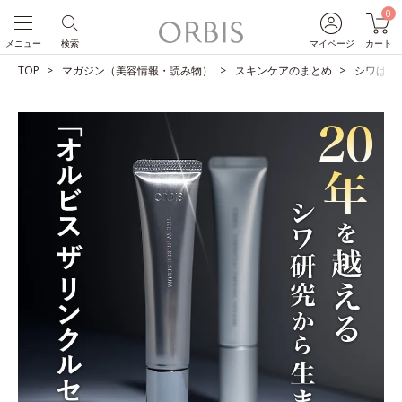
0
メニュー
検索
マイページ
カート
TOP
マガジン（美容情報・読み物）
スキンケアのまとめ
シワは改