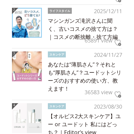
2025/12/11
ライフスタイル
マシンガンズ滝沢さんに聞
く、古いコスメの捨て方は？
｜コスメの断捨離・捨て方編
65891 view
2024/11/27
スキンケア
あなたは“薄肌さん”？それと
も“厚肌さん”？ユードットシリ
ーズのおすすめの使い方、教
えます！
36583 view
2023/08/30
スキンケア
【オルビス2大スキンケア】ユ
ー or ユードット 私にはどっ
ち？｜Editor’s view