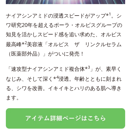
1
ナイアシンアミドの浸透スピードがアップ*
。シ
ワ研究20年を超えるポーラ・オルビスグループの
知見を活かしスピード感を追い求めた、オルビス
2
最高峰*
美容液「オルビス ザ リンクルセラム
（医薬部外品）」がついに発売！
3
「速攻型ナイアシンアミド複合体*
」が、素早く
4
なじみ、そして深く*
浸透。年齢とともに刻まれ
る、シワを改善。イキイキとハリのある肌へ導き
ます。